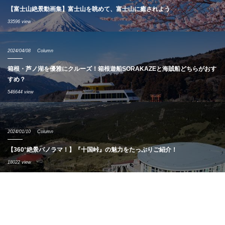
【富士山絶景動画集】富士山を眺めて、富士山に癒されよう
33596 view
2024/04/08
Column
箱根・芦ノ湖を優雅にクルーズ！箱根遊船SORAKAZEと海賊船どちらがおす
すめ？
546644 view
2024/01/10
Column
【360°絶景パノラマ！】『十国峠』の魅力をたっぷりご紹介！
18022 view