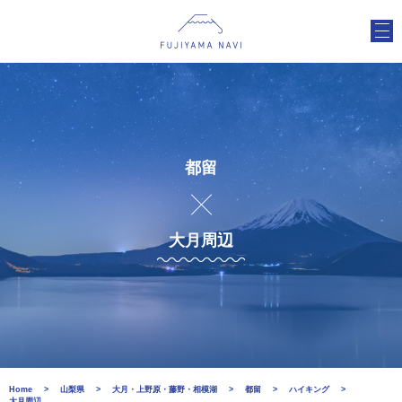
都留
大月周辺
Home
山梨県
大月・上野原・藤野・相模湖
都留
ハイキング
大月周辺