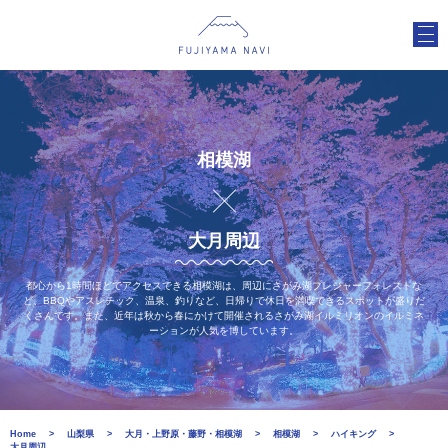
相模湖
大月周辺
都心から1時間ほどでアクセスできる相模湖は、周辺にさがみ湖プレジャーフォレストな
ど、BBQやアスレチック、温泉、釣りなど、日帰りで休日を満喫できるスポットが盛りだ
くさんです。また、近年は秋から春にかけて開催されるさがみ湖イルミリオンのイルミネ
ーションが人気を博しています。
Home
山梨県
大月・上野原・藤野・相模湖
相模湖
ハイキング
大月周辺