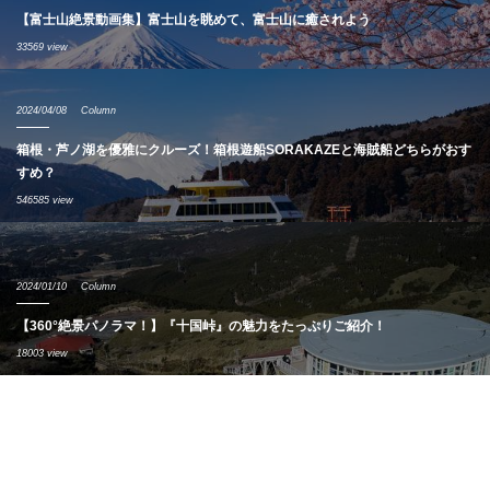
【富士山絶景動画集】富士山を眺めて、富士山に癒されよう
33569 view
2024/04/08
Column
箱根・芦ノ湖を優雅にクルーズ！箱根遊船SORAKAZEと海賊船どちらがおす
すめ？
546585 view
2024/01/10
Column
【360°絶景パノラマ！】『十国峠』の魅力をたっぷりご紹介！
18003 view