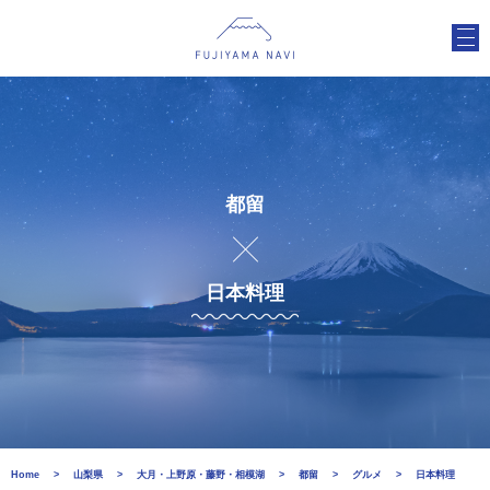
都留
日本料理
Home
山梨県
大月・上野原・藤野・相模湖
都留
グルメ
日本料理