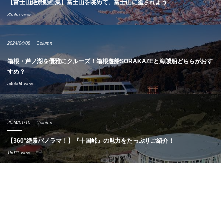
【富士山絶景動画集】富士山を眺めて、富士山に癒されよう
33585 view
2024/04/08
Column
箱根・芦ノ湖を優雅にクルーズ！箱根遊船SORAKAZEと海賊船どちらがおす
すめ？
546604 view
2024/01/10
Column
【360°絶景パノラマ！】『十国峠』の魅力をたっぷりご紹介！
18011 view