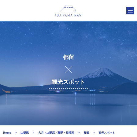
都留
観光スポット
Home
山梨県
大月・上野原・藤野・相模湖
都留
観光スポット