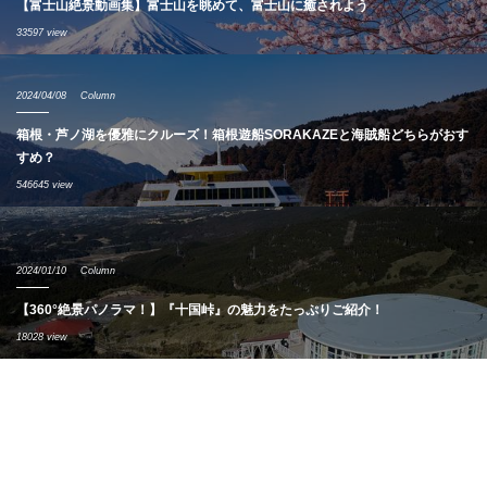
【富士山絶景動画集】富士山を眺めて、富士山に癒されよう
33597 view
2024/04/08
Column
箱根・芦ノ湖を優雅にクルーズ！箱根遊船SORAKAZEと海賊船どちらがおす
すめ？
546645 view
2024/01/10
Column
【360°絶景パノラマ！】『十国峠』の魅力をたっぷりご紹介！
18028 view