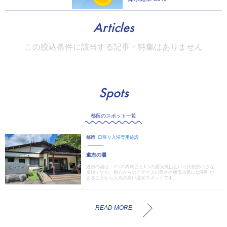
Articles
この絞込条件に該当する記事・特集はありません
Spots
都留のスポット一覧
都留
日帰り入浴専用施設
道志の湯
道志の湯は、2つの内風呂と1つの露天風呂という比較的小さな
規模ですが、都心からのアクセスの良さや横浜市民には割引が
あることから人気の高い温泉スポットです。
READ MORE