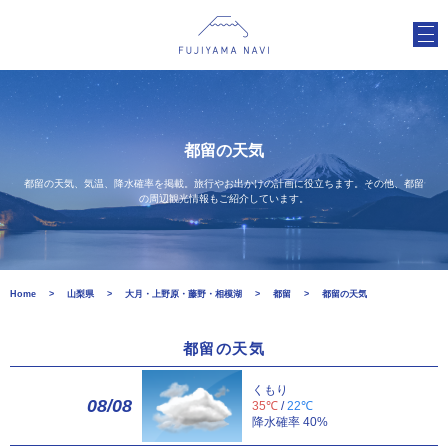
都留の天気
都留の天気、気温、降水確率を掲載。旅行やお出かけの計画に役立ちます。その他、都留
の周辺観光情報もご紹介しています。
Home
山梨県
大月・上野原・藤野・相模湖
都留
都留の天気
都留の天気
くもり
08/08
35℃
/
22℃
降水確率 40%