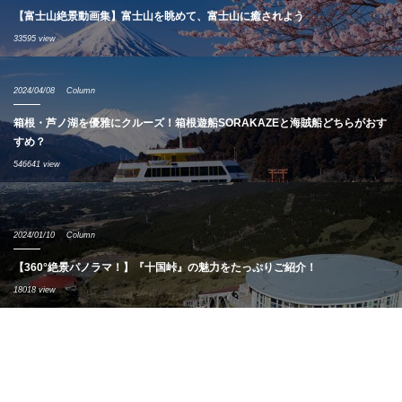
【富士山絶景動画集】富士山を眺めて、富士山に癒されよう
33595 view
2024/04/08
Column
箱根・芦ノ湖を優雅にクルーズ！箱根遊船SORAKAZEと海賊船どちらがおす
すめ？
546641 view
2024/01/10
Column
【360°絶景パノラマ！】『十国峠』の魅力をたっぷりご紹介！
18018 view