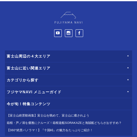
富士山周辺の４大エリア
富士山に近い関連エリア
カテゴリから探す
フジヤマNAVI メニューガイド
今が旬！特集コンテンツ
【富士山絶景動画集】富士山を眺めて、富士山に癒されよう
箱根・芦ノ湖を優雅にクルーズ！箱根遊船SORAKAZEと海賊船どちらがおすすめ？
【360°絶景パノラマ！】『十国峠』の魅力をたっぷりご紹介！