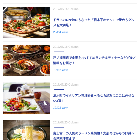
2017/08/16
Column
ドラマのロケ地にもなった「日本平ホテル」で景色もグル
メも大満足！
23404 view
2017/08/16
Column
芦ノ湖周辺で食事を♪おすすめランチ＆ディナーなどグルメ
情報をお届け！
12901 view
2017/07/25
Column
清水町でイタリアン料理を食べるなら絶対にここは外せな
い3選！
12128 view
2017/07/25
Column
富士吉田の人気のラーメン店情報！支那そばからつけ麺〜
台湾料理店まで