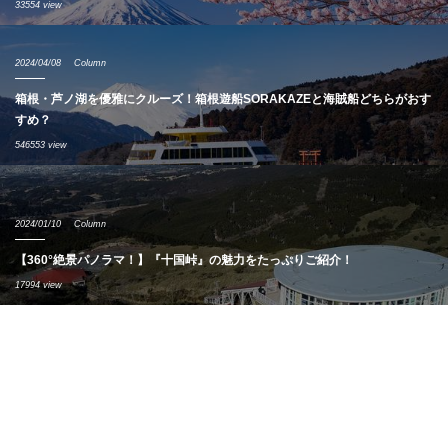
33554 view
2024/04/08
Column
箱根・芦ノ湖を優雅にクルーズ！箱根遊船SORAKAZEと海賊船どちらがおす
すめ？
546553 view
2024/01/10
Column
【360°絶景パノラマ！】『十国峠』の魅力をたっぷりご紹介！
17994 view