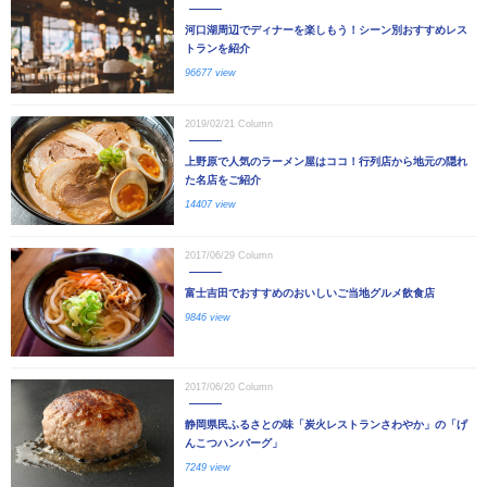
河口湖周辺でディナーを楽しもう！シーン別おすすめレス
トランを紹介
96677 view
2019/02/21
Column
上野原で人気のラーメン屋はココ！行列店から地元の隠れ
た名店をご紹介
14407 view
2017/06/29
Column
富士吉田でおすすめのおいしいご当地グルメ飲食店
9846 view
2017/06/20
Column
静岡県民ふるさとの味「炭火レストランさわやか」の「げ
んこつハンバーグ」
7249 view