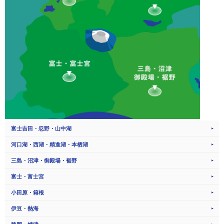
富士吉田・忍野・山中湖
河口湖・西湖・精進湖・本栖湖
三島・沼津・御殿場・裾野
富士・富士宮
小田原・箱根
伊豆・熱海