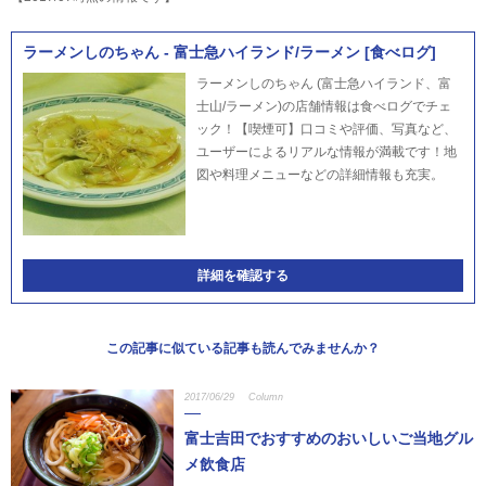
ラーメンしのちゃん - 富士急ハイランド/ラーメン [食べログ]
ラーメンしのちゃん (富士急ハイランド、富
士山/ラーメン)の店舗情報は食べログでチェ
ック！【喫煙可】口コミや評価、写真など、
ユーザーによるリアルな情報が満載です！地
図や料理メニューなどの詳細情報も充実。
詳細を確認する
この記事に似ている記事も読んでみませんか？
2017/06/29
Column
富士吉田でおすすめのおいしいご当地グル
メ飲食店