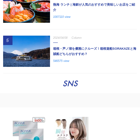
熱海 ランチ | 海鮮が人気のおすすめで美味しいお店をご紹
介
1007110 view
2024/04/08
Column
5
箱根・芦ノ湖を優雅にクルーズ！箱根遊船SORAKAZEと海
賊船どちらがおすすめ？
546575 view
SNS