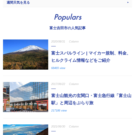
週間天気を見る
Populars
富士吉田市の人気記事
2020/08/31
Column
富士スバルライン | マイカー規制、料金、
ヒルクライム情報などをご紹介
68465 view
2017/06/22
Column
富士山観光の玄関口・富士急行線「富士山
駅」と周辺をぶらり旅
217186 view
2021/06/30
Column