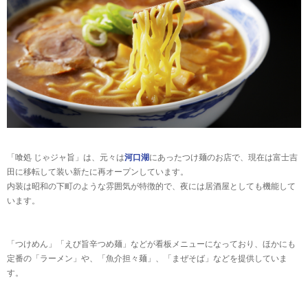
「喰処 じゃジャ旨」は、元々は
河口湖
にあったつけ麺のお店で、現在は富士吉
田に移転して装い新たに再オープンしています。
内装は昭和の下町のような雰囲気が特徴的で、夜には居酒屋としても機能して
います。
「つけめん」「えび旨辛つめ麺」などが看板メニューになっており、ほかにも
定番の「ラーメン」や、「魚介担々麺」、「まぜそば」などを提供していま
す。