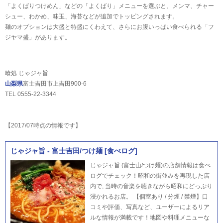
「よくばりつけめん」などの「よくばり」メニューを選ぶと、メンマ、チャー
シュー、わかめ、味玉、海苔などが追加でトッピングされます。
麺のオプションは大盛と特盛にくわえて、さらにお腹いっぱい食べられる「フ
ジヤマ盛」があります。
喰処 じゃジャ旨
山梨県
富士吉田市上吉田900-6
TEL 0555-22-3344
【2017/07時点の情報です】
じゃジャ旨 - 富士吉田/つけ麺 [食べログ]
じゃジャ旨 (富士山/つけ麺)の店舗情報は食べ
ログでチェック！昭和の街並みを再現した店
内で, 当時の音楽を聴きながら昭和にどっぷり
浸かれるお店。 【個室あり / 分煙 / 禁煙】口
コミや評価、写真など、ユーザーによるリア
ルな情報が満載です！地図や料理メニューな