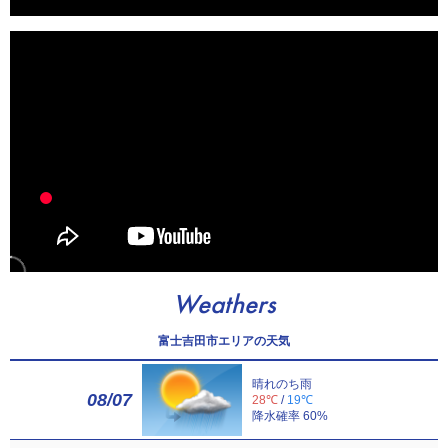
Weathers
富士吉田市エリアの天気
晴れのち雨
08/07
28℃
/
19℃
降水確率 60%