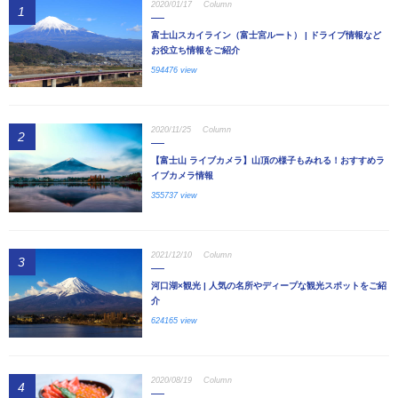
2020/01/17
Column
1
富士山スカイライン（富士宮ルート） | ドライブ情報など
お役立ち情報をご紹介
594476 view
2020/11/25
Column
2
【富士山 ライブカメラ】山頂の様子もみれる！おすすめラ
イブカメラ情報
355737 view
2021/12/10
Column
3
河口湖×観光 | 人気の名所やディープな観光スポットをご紹
介
624165 view
2020/08/19
Column
4