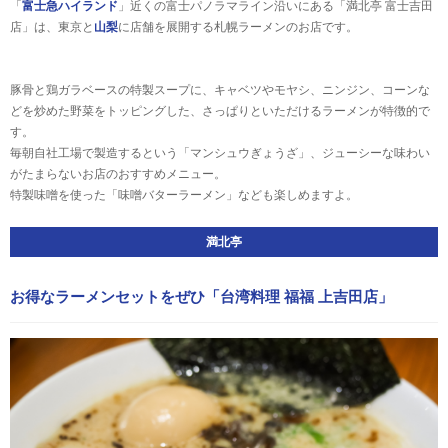
「
富士急ハイランド
」近くの富士パノラマライン沿いにある「満北亭 富士吉田
店」は、東京と
山梨
に店舗を展開する札幌ラーメンのお店です。
豚骨と鶏ガラベースの特製スープに、キャベツやモヤシ、ニンジン、コーンな
どを炒めた野菜をトッピングした、さっぱりといただけるラーメンが特徴的で
す。
毎朝自社工場で製造するという「マンシュウぎょうざ」、ジューシーな味わい
がたまらないお店のおすすめメニュー。
特製味噌を使った「味噌バターラーメン」なども楽しめますよ。
満北亭
お得なラーメンセットをぜひ「台湾料理 福福 上吉田店」