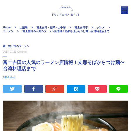
Home
山梨県
富士吉田・忍野・山中湖
富士吉田市
グルメ
ラーメン
富士吉田の人気のラーメン店情報！支那そばからつけ麺〜台湾料理店まで
富士吉田市のラーメン
2017/07/25
Column
富士吉田の人気のラーメン店情報！支那そばからつけ麺〜
台湾料理店まで
7488 view