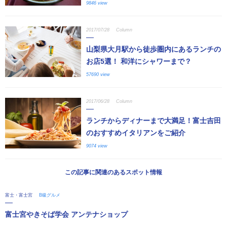
9846 view
2017/07/28
Column
山梨県大月駅から徒歩圏内にあるランチの
お店5選！ 和洋にシャワーまで？
57690 view
2017/06/28
Column
ランチからディナーまで大満足！富士吉田
のおすすめイタリアンをご紹介
9074 view
この記事に関連のあるスポット情報
富士・富士宮
B級グルメ
富士宮やきそば学会 アンテナショップ