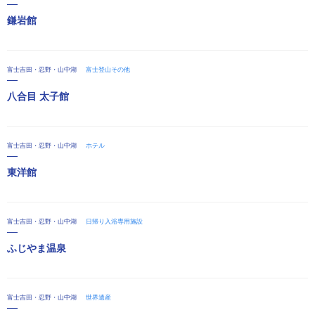
鎌岩館
富士吉田・忍野・山中湖
富士登山その他
八合目 太子館
富士吉田・忍野・山中湖
ホテル
東洋館
富士吉田・忍野・山中湖
日帰り入浴専用施設
ふじやま温泉
富士吉田・忍野・山中湖
世界遺産