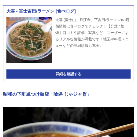
大喜 - 富士吉田/ラーメン [食べログ]
大喜 (富士山、月江寺、下吉田/ラーメン)の店
舗情報は食べログでチェック！【分煙 / 禁
煙】口コミや評価、写真など、ユーザーによ
るリアルな情報が満載です！地図や料理メニ
ューなどの詳細情報も充実。
詳細を確認する
昭和の下町風つけ麺店「喰処 じゃジャ旨」