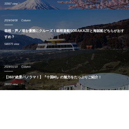
33567 view
2024/04/08
Column
箱根・芦ノ湖を優雅にクルーズ！箱根遊船SORAKAZEと海賊船どちらがおす
すめ？
546575 view
2024/01/10
Column
【360°絶景パノラマ！】『十国峠』の魅力をたっぷりご紹介！
18003 view