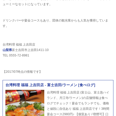
ューミーなセットになっています。
ドリンクバーや宴会コースもあり、団体の観光客からも人気を獲得していま
す。
台湾料理 福福 上吉田店
山梨県
富士吉田市上吉田1411-10
TEL 0555-72-8981
【2017/07時点の情報です】
台湾料理 福福 上吉田店 - 富士吉田/ラーメン [食べログ]
台湾料理 福福 上吉田店 (富士山、富士急ハイ
ランド、月江寺/ラーメン)の店舗情報は食べ
ログでチェック！宴会でもランチでも、価格
と値段に自信あり 福福 上吉田店です！3時間
宴会コース2980円♪ 【個室あり / 喫煙可】口