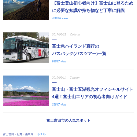
【富士登山初心者向け】富士山に登るため
に必要な知識や持ち物など丁寧に解説
409362 view
2017/06/22
Column
富士急ハイランド直行の
バスパック(バスツアー)一覧
93837 view
2019/06/11
Column
富士山・富士五湖観光オフィシャルサイト
4選！富士山エリアの初心者向けガイド
31847 view
富士吉田市の人気スポット
富士吉田・忍野・山中湖
ホテル