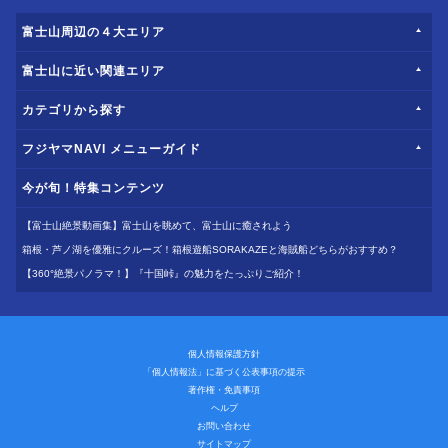
富士山周辺の４大エリア
富士山に近い関連エリア
カテゴリから探す
フジヤマNAVI メニューガイド
今が旬！特集コンテンツ
【富士山絶景動画集】富士山を眺めて、富士山に癒されよう
箱根・芦ノ湖を優雅にクルーズ！箱根遊船SORAKAZEと海賊船どちらがおすすめ？
【360°絶景パノラマ！】『十国峠』の魅力をたっぷりご紹介！
個人情報保護方針
「個人情報法」に基づく公表事項の提示
著作権・免責事項
ヘルプ
お問い合わせ
サイトマップ