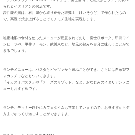
「ブルスケッタ（BRUSCHETTA）」は、富士吉田市で窯焼きピッツァの食べ
られるイタリアンのお店です。
高性能の窯は、石川県から取り寄せた珪藻土（けいそうど）で作られたもの
で、高温で焼き上げることでモチモチ生地を実現します。
地産地消の食材を使ったメニューが用意されており、富士桜ポーク、甲州ワイ
ンビーフや、甲斐サーモン、武川米など、地元の旨みを存分に味わうことがで
きるでしょう。
ランチメニューは、パスタとピッツァから選ぶことができ、さらには自家製フ
ォカッチャなどもついてきます。
「イカスミパスタ」や「チーズのリゾット」など、おなじみのイタリアンメニ
ューもおすすめです。
ランチ、ディナー以外にカフェタイムも営業していますので、お昼すぎから夕
方までゆっくり過ごすことができますよ。