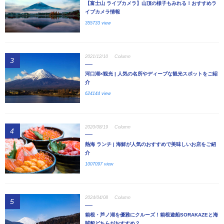
【富士山 ライブカメラ】山頂の様子もみれる！おすすめラ
イブカメラ情報
355733 view
2021/12/10
Column
3
河口湖×観光 | 人気の名所やディープな観光スポットをご紹
介
624144 view
2020/08/19
Column
4
熱海 ランチ | 海鮮が人気のおすすめで美味しいお店をご紹
介
1007097 view
2024/04/08
Column
5
箱根・芦ノ湖を優雅にクルーズ！箱根遊船SORAKAZEと海
賊船どちらがおすすめ？