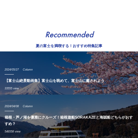
Recommended
夏の富士を満喫する！おすすめ特集記事
2024/05/27
Column
【富士山絶景動画集】富士山を眺めて、富士山に癒されよう
33555 view
2024/04/08
Column
箱根・芦ノ湖を優雅にクルーズ！箱根遊船SORAKAZEと海賊船どちらがおす
すめ？
546558 view