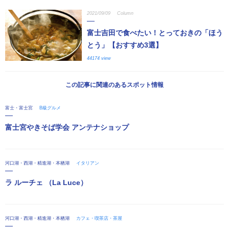
2021/09/09
Column
富士吉田で食べたい！とっておきの「ほう
とう」【おすすめ3選】
44174 view
この記事に関連のあるスポット情報
富士・富士宮
B級グルメ
富士宮やきそば学会 アンテナショップ
河口湖・西湖・精進湖・本栖湖
イタリアン
ラ ルーチェ （La Luce）
河口湖・西湖・精進湖・本栖湖
カフェ・喫茶店・茶屋