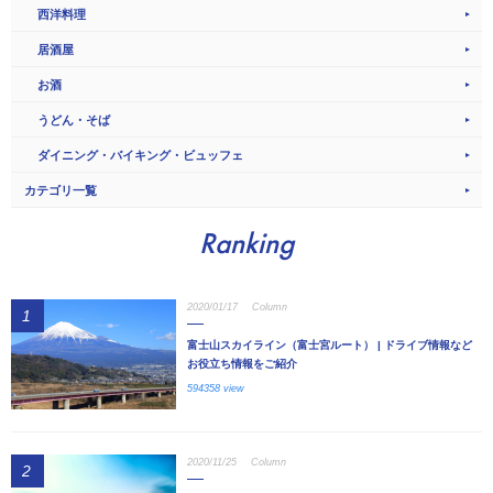
西洋料理
居酒屋
お酒
うどん・そば
ダイニング・バイキング・ビュッフェ
カテゴリ一覧
Ranking
2020/01/17
Column
1
富士山スカイライン（富士宮ルート） | ドライブ情報など
お役立ち情報をご紹介
594358 view
2020/11/25
Column
2