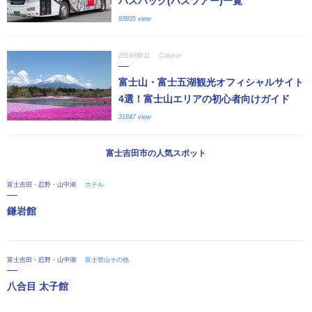
バスパック(バスツアー)一覧
93835 view
2019/06/11
Column
富士山・富士五湖観光オフィシャルサイト
4選！富士山エリアの初心者向けガイド
31847 view
富士吉田市の人気スポット
富士吉田・忍野・山中湖
ホテル
鎌岩館
富士吉田・忍野・山中湖
富士登山その他
八合目 太子館