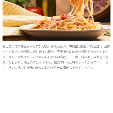
富士吉田で本格派イタリアンが楽しめるお店を、3店舗に厳選してお届け。焼肉
とイタリアンが同時に楽しめるお店や、完全予約制の創作料理を強みとするお
店、さらに本格派ピッツァがいただけるお店など、三者三様の楽しみ方をご提
案いたします。地元の方はもちろん、観光で行った時のランチからディナーま
で、その土地でしか味わえない魅力を存分に堪能してみてください。