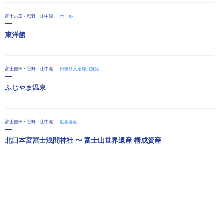
富士吉田・忍野・山中湖
ホテル
東洋館
富士吉田・忍野・山中湖
日帰り入浴専用施設
ふじやま温泉
富士吉田・忍野・山中湖
世界遺産
北口本宮冨士浅間神社 〜 富士山世界遺産 構成資産