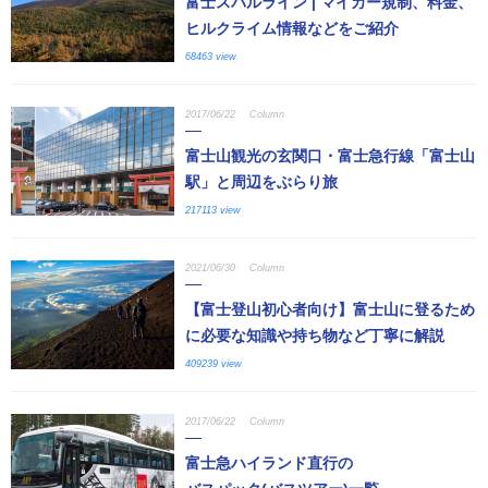
富士スバルライン | マイカー規制、料金、
ヒルクライム情報などをご紹介
68463 view
2017/06/22
Column
富士山観光の玄関口・富士急行線「富士山
駅」と周辺をぶらり旅
217113 view
2021/06/30
Column
【富士登山初心者向け】富士山に登るため
に必要な知識や持ち物など丁寧に解説
409239 view
2017/06/22
Column
富士急ハイランド直行の