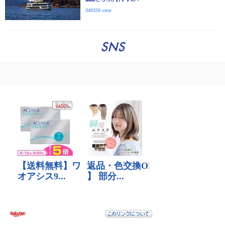
546558 view
SNS