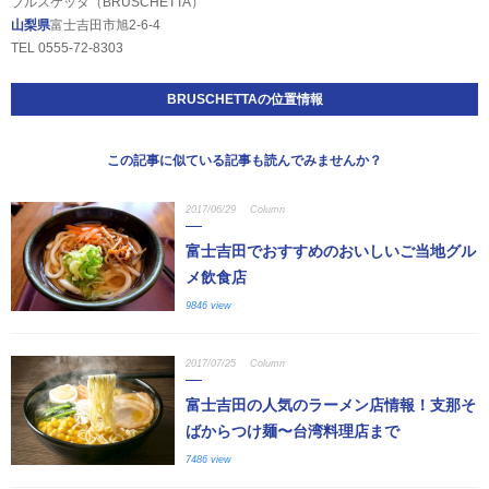
ブルスケッタ（BRUSCHETTA）
山梨県
富士吉田市旭2-6-4
TEL 0555-72-8303
BRUSCHETTAの位置情報
この記事に似ている記事も読んでみませんか？
2017/06/29
Column
富士吉田でおすすめのおいしいご当地グル
メ飲食店
9846 view
2017/07/25
Column
富士吉田の人気のラーメン店情報！支那そ
ばからつけ麺〜台湾料理店まで
7486 view