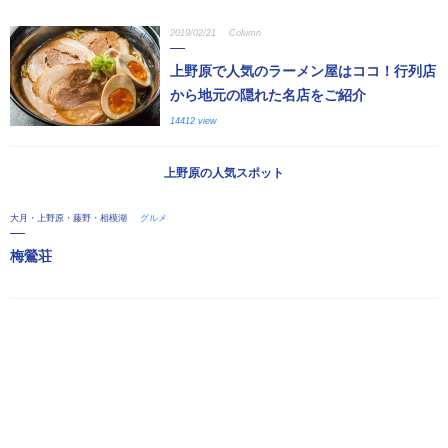
2019/02/21
Column
上野原で人気のラーメン屋はココ！行列店
から地元の隠れた名店をご紹介
14412 view
上野原の人気スポット
大月・上野原・藤野・相模湖
グルメ
梅鶯荘