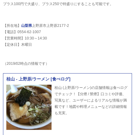
プラス100円で大盛り、プラス250で特盛りにすることも可能です。
【所在地】
山梨県
上野原市上野原2177-2
【電話】0554-62-1007
【営業時間】10:30～14:30
【定休日】木曜日
（2019/02時点の情報です）
桂山 - 上野原/ラーメン [食べログ]
桂山 (上野原/ラーメン)の店舗情報は食べログ
でチェック！【分煙 / 禁煙】口コミや評価、
写真など、ユーザーによるリアルな情報が満
載です！地図や料理メニューなどの詳細情報
も充実。