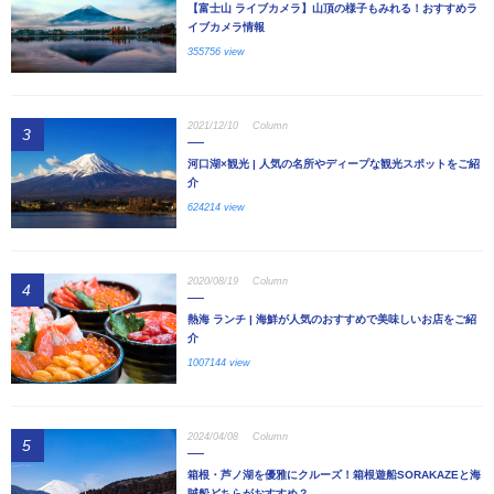
【富士山 ライブカメラ】山頂の様子もみれる！おすすめラ
イブカメラ情報
355756 view
2021/12/10
Column
3
河口湖×観光 | 人気の名所やディープな観光スポットをご紹
介
624214 view
2020/08/19
Column
4
熱海 ランチ | 海鮮が人気のおすすめで美味しいお店をご紹
介
1007144 view
2024/04/08
Column
5
箱根・芦ノ湖を優雅にクルーズ！箱根遊船SORAKAZEと海
賊船どちらがおすすめ？