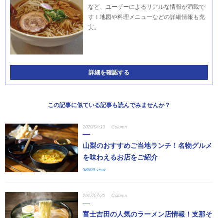
など、ユーザーによるリアルな情報が満載で
す！地図や料理メニューなどの詳細情報も充
実。
詳細を確認する
この記事に似ている記事も読んでみませんか？
2020/04/13
Column
山梨のおすすめご当地ランチ！名物グルメ
を味わえるお店をご紹介
38609 view
2017/07/25
Column
富士吉田の人気のラーメン店情報！支那そ