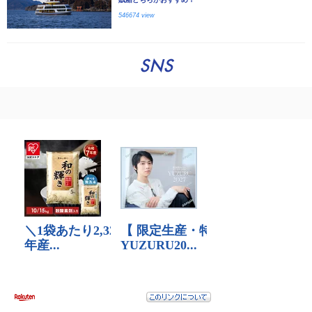
546674 view
SNS