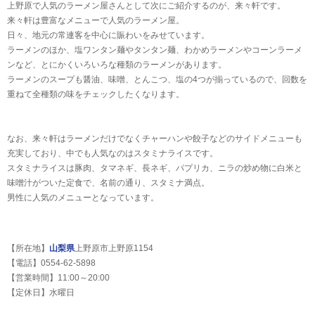
上野原で人気のラーメン屋さんとして次にご紹介するのが、来々軒です。
来々軒は豊富なメニューで人気のラーメン屋。
日々、地元の常連客を中心に賑わいをみせています。
ラーメンのほか、塩ワンタン麺やタンタン麺、わかめラーメンやコーンラーメ
ンなど、とにかくいろいろな種類のラーメンがあります。
ラーメンのスープも醤油、味噌、とんこつ、塩の4つが揃っているので、回数を
重ねて全種類の味をチェックしたくなります。
なお、来々軒はラーメンだけでなくチャーハンや餃子などのサイドメニューも
充実しており、中でも人気なのはスタミナライスです。
スタミナライスは豚肉、タマネギ、長ネギ、パプリカ、ニラの炒め物に白米と
味噌汁がついた定食で、名前の通り、スタミナ満点。
男性に人気のメニューとなっています。
【所在地】
山梨県
上野原市上野原1154
【電話】0554-62-5898
【営業時間】11:00～20:00
【定休日】水曜日