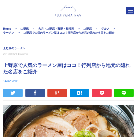
Home
山梨県
大月・上野原・藤野・相模湖
上野原
グルメ
ラーメン
上野原で人気のラーメン屋はココ！行列店から地元の隠れた名店をご紹介
上野原のラーメン
2019/02/21
Column
上野原で人気のラーメン屋はココ！行列店から地元の隠れ
た名店をご紹介
14412 view