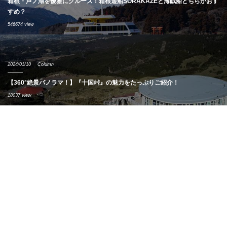
箱根・芦ノ湖を優雅にクルーズ！箱根遊船SORAKAZEと海賊船どちらがおす
すめ？
546674 view
2024/01/10
Column
【360°絶景パノラマ！】『十国峠』の魅力をたっぷりご紹介！
18037 view