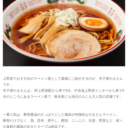
上野原でおすすめのラーメン屋として最後にご紹介するのが、寺子屋やまさん
です。
寺子屋やまさんは、JR上野原駅から車で5分、中央道上野原インターから車で5
分のところにあるラーメン屋で、観光客にも地元の人にも大人気の店舗です。
一番人気は、豚骨醤油のさっぱりとした風味が特徴的なやまさんラーメン。
豚骨だけでなく、鶏、昆布、煮干し、鰹節、ニンニク、生姜、野菜など、様々
な食材の風味の生きたスープは絶品です。