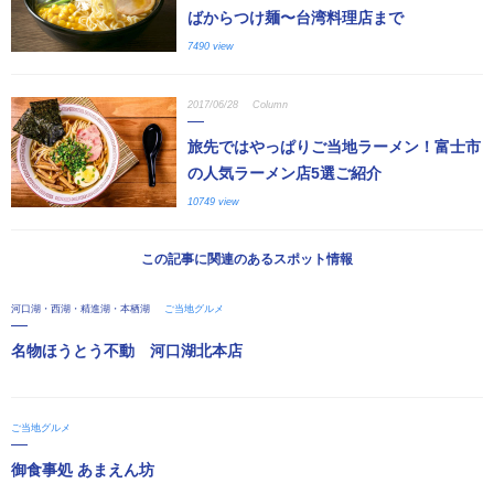
ばからつけ麺〜台湾料理店まで
7490 view
2017/06/28
Column
旅先ではやっぱりご当地ラーメン！富士市
の人気ラーメン店5選ご紹介
10749 view
この記事に関連のあるスポット情報
河口湖・西湖・精進湖・本栖湖
ご当地グルメ
名物ほうとう不動 河口湖北本店
ご当地グルメ
御食事処 あまえん坊