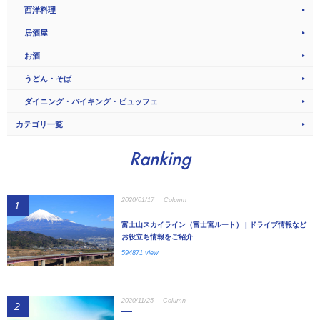
西洋料理
居酒屋
お酒
うどん・そば
ダイニング・バイキング・ビュッフェ
カテゴリ一覧
Ranking
2020/01/17
Column
1
富士山スカイライン（富士宮ルート） | ドライブ情報など
お役立ち情報をご紹介
594871 view
2020/11/25
Column
2