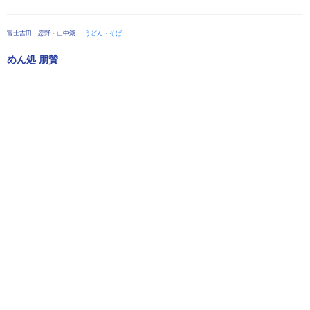
富士吉田・忍野・山中湖
うどん・そば
めん処 朋賛