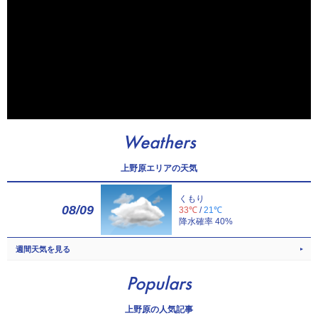
Weathers
上野原エリアの天気
くもり
08/09
33℃
/
21℃
降水確率 40%
週間天気を見る
Populars
上野原の人気記事