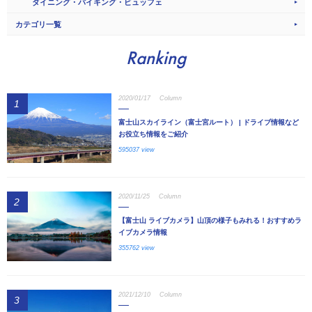
ダイニング・バイキング・ビュッフェ
カテゴリ一覧
Ranking
2020/01/17
Column
1
富士山スカイライン（富士宮ルート） | ドライブ情報など
お役立ち情報をご紹介
595037 view
2020/11/25
Column
2
【富士山 ライブカメラ】山頂の様子もみれる！おすすめラ
イブカメラ情報
355762 view
2021/12/10
Column
3