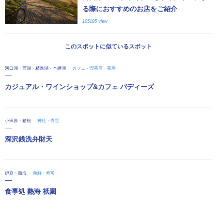
る際におすすめのお店をご紹介
105185 view
このスポットに似ているスポット
河口湖・西湖・精進湖・本栖湖
カフェ・喫茶店・茶屋
カジュアル・ワインショップ&カフェ バディーズ
小田原・箱根
神社・寺院
深沢銭洗弁財天
伊豆・熱海
海鮮・寿司
食事処 熱海 祇園