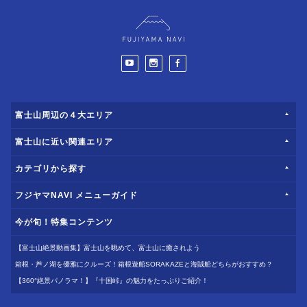
富士山周辺の４大エリア
富士山に近い関連エリア
カテゴリから探す
フジヤマNAVI メニューガイド
今が旬！特集コンテンツ
【富士山絶景動画集】富士山を眺めて、富士山に癒されよう
箱根・芦ノ湖を優雅にクルーズ！箱根遊船SORAKAZEと海賊船どちらがおすすめ？
【360°絶景パノラマ！】『十国峠』の魅力をたっぷりご紹介！