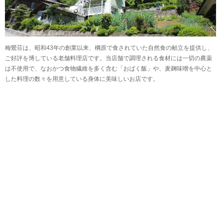
梅鶯荘は、昭和43年の創業以来、棡原で食されていた自然食の献立を提供し、
ご好評を博している老舗料理店です。当店舗で調理される食材には一切の農薬
は不使用で、なおかつ食物繊維を多く含む「おばく飯」や、麦麹味噌を中心と
した料理の数々を用意している身体に美味しいお店です。