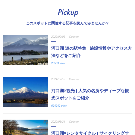
Pickup
このスポットに関連する記事を読んでみませんか？
2022/09/05
Column
河口湖 道の駅特集 | 施設情報やアクセス方
法などをご紹介
28533 view
2021/12/10
Column
河口湖×観光 | 人気の名所やディープな観
光スポットをご紹介
624249 view
2020/08/24
Column
河口湖×レンタサイクル | サイクリングす