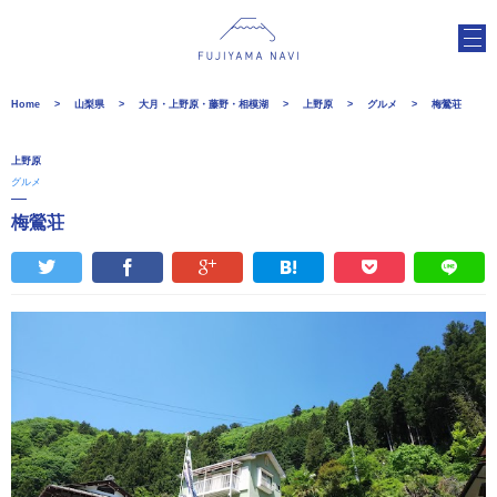
Home
山梨県
大月・上野原・藤野・相模湖
上野原
グルメ
梅鶯荘
上野原
グルメ
梅鶯荘