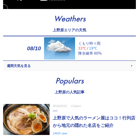
Weathers
上野原エリアの天気
くもり時々雨
08/10
33℃
/
19℃
降水確率 60%
週間天気を見る
Populars
上野原の人気記事
2019/02/21
Column
上野原で人気のラーメン屋はココ！行列店
から地元の隠れた名店をご紹介
14416 view