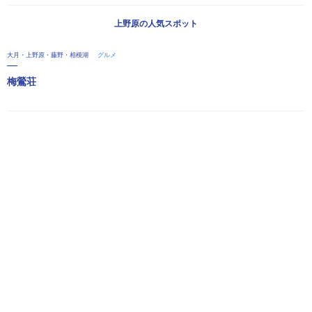
上野原の人気スポット
大月・上野原・藤野・相模湖
グルメ
梅鶯荘