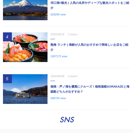
河口湖×観光 | 人気の名所やディープな観光スポットをご紹
介
624249 view
2020/08/19
Column
4
熱海 ランチ | 海鮮が人気のおすすめで美味しいお店をご紹
介
1007173 view
2024/04/08
Column
5
箱根・芦ノ湖を優雅にクルーズ！箱根遊船SORAKAZEと海
賊船どちらがおすすめ？
546724 view
SNS