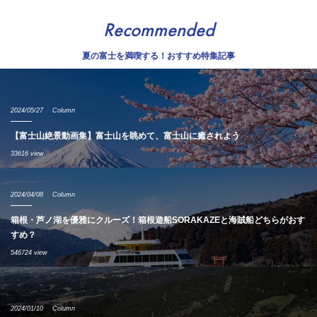
Recommended
夏の富士を満喫する！おすすめ特集記事
2024/05/27
Column
【富士山絶景動画集】富士山を眺めて、富士山に癒されよう
33616 view
2024/04/08
Column
箱根・芦ノ湖を優雅にクルーズ！箱根遊船SORAKAZEと海賊船どちらがおす
すめ？
546724 view
2024/01/10
Column