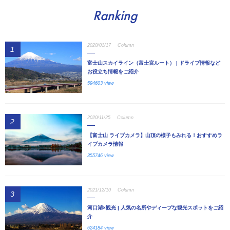
Ranking
2020/01/17
Column
1
富士山スカイライン（富士宮ルート） | ドライブ情報など
お役立ち情報をご紹介
594603 view
2020/11/25
Column
2
【富士山 ライブカメラ】山頂の様子もみれる！おすすめラ
イブカメラ情報
355746 view
2021/12/10
Column
3
河口湖×観光 | 人気の名所やディープな観光スポットをご紹
介
624184 view