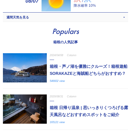
08/07
33℃
/
25℃
降水確率 10%
週間天気を見る
Populars
箱根の人気記事
2024/04/08
Column
箱根・芦ノ湖を優雅にクルーズ！箱根遊船
SORAKAZEと海賊船どちらがおすすめ？
546602 view
2020/08/31
Column
箱根 日帰り温泉 | 思いっきりくつろげる露
天風呂などおすすめスポットをご紹介
165121 view