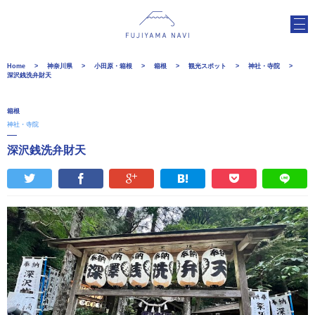
Home
神奈川県
小田原・箱根
箱根
観光スポット
神社・寺院
深沢銭洗弁財天
箱根
神社・寺院
深沢銭洗弁財天