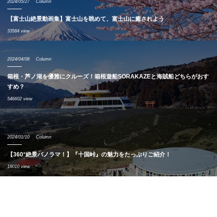
2024/05/27
Column
【富士山絶景動画集】富士山を眺めて、富士山に癒されよう
33584 view
2024/04/08
Column
箱根・芦ノ湖を優雅にクルーズ！箱根遊船SORAKAZEと海賊船どちらがおす
すめ？
546602 view
2024/01/10
Column
【360°絶景パノラマ！】『十国峠』の魅力をたっぷりご紹介！
18010 view