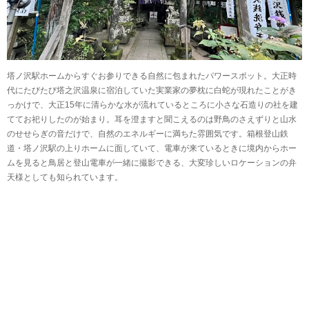
塔ノ沢駅ホームからすぐお参りできる自然に包まれたパワースポット。大正時
代にたびたび塔之沢温泉に宿泊していた実業家の夢枕に白蛇が現れたことがき
っかけで、大正15年に清らかな水が流れているところに小さな石造りの社を建
ててお祀りしたのが始まり。耳を澄ますと聞こえるのは野鳥のさえずりと山水
のせせらぎの音だけで、自然のエネルギーに満ちた雰囲気です。箱根登山鉄
道・塔ノ沢駅の上りホームに面していて、電車が来ているときに境内からホー
ムを見ると鳥居と登山電車が一緒に撮影できる、大変珍しいロケーションの弁
天様としても知られています。