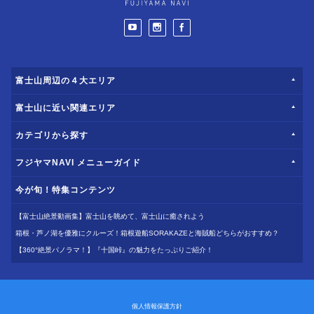
富士山周辺の４大エリア
富士山に近い関連エリア
カテゴリから探す
フジヤマNAVI メニューガイド
今が旬！特集コンテンツ
【富士山絶景動画集】富士山を眺めて、富士山に癒されよう
箱根・芦ノ湖を優雅にクルーズ！箱根遊船SORAKAZEと海賊船どちらがおすすめ？
【360°絶景パノラマ！】『十国峠』の魅力をたっぷりご紹介！
個人情報保護方針