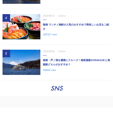
2020/08/19
Column
4
熱海 ランチ | 海鮮が人気のおすすめで美味しいお店をご紹
介
1007117 view
2024/04/08
Column
5
箱根・芦ノ湖を優雅にクルーズ！箱根遊船SORAKAZEと海
賊船どちらがおすすめ？
546602 view
SNS