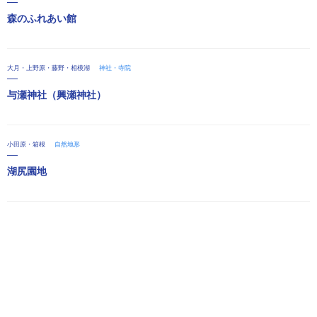
森のふれあい館
大月・上野原・藤野・相模湖
神社・寺院
与瀬神社（興瀬神社）
小田原・箱根
自然地形
湖尻園地