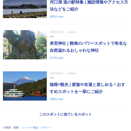
河口湖 道の駅特集 | 施設情報やアクセス方
法などをご紹介
28522 view
2019/12/15
Column
来宮神社 | 熱海のパワースポットで有名な
自然溢れるおしゃれな神社
21735 view
2017/08/10
Column
箱根×観光 | 家族や友達と楽しめる！おす
すめスポットを一挙にご紹介
28851 view
このスポットに似ているスポット
小田原・箱根
レジャー施設・スポット