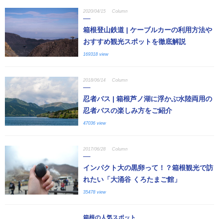
2020/04/15
Column
箱根登山鉄道 | ケーブルカーの利用方法や
おすすめ観光スポットを徹底解説
169318 view
2018/06/14
Column
忍者バス | 箱根芦ノ湖に浮かぶ水陸両用の
忍者バスの楽しみ方をご紹介
47036 view
2017/06/28
Column
インパクト大の黒卵って！？箱根観光で訪
れたい「大涌谷 くろたまご館」
35478 view
箱根の人気スポット