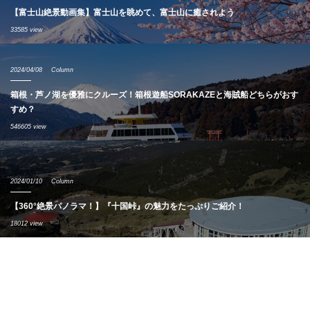
【富士山絶景動画集】富士山を眺めて、富士山に癒されよう
33585 view
2024/04/08
Column
箱根・芦ノ湖を優雅にクルーズ！箱根遊船SORAKAZEと海賊船どちらがおす
すめ？
546605 view
2024/01/10
Column
【360°絶景パノラマ！】『十国峠』の魅力をたっぷりご紹介！
18012 view