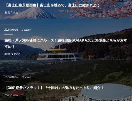
【富士山絶景動画集】富士山を眺めて、富士山に癒されよう
33567 view
2024/04/08
Column
箱根・芦ノ湖を優雅にクルーズ！箱根遊船SORAKAZEと海賊船どちらがおす
すめ？
546571 view
2024/01/10
Column
【360°絶景パノラマ！】『十国峠』の魅力をたっぷりご紹介！
18002 view