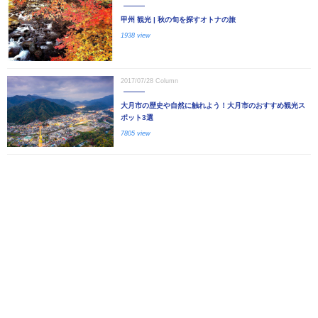
甲州 観光 | 秋の旬を探すオトナの旅
1938 view
2017/07/28
Column
大月市の歴史や自然に触れよう！大月市のおすすめ観光ス
ポット3選
7805 view