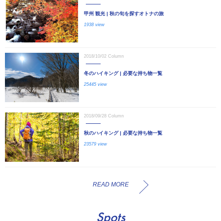
甲州 観光 | 秋の旬を探すオトナの旅
1938 view
2018/10/02
Column
冬のハイキング | 必要な持ち物一覧
25445 view
2018/09/28
Column
秋のハイキング | 必要な持ち物一覧
23579 view
READ MORE
Spots