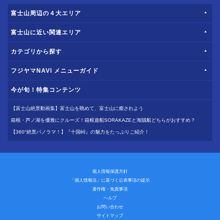
富士山周辺の４大エリア
富士山に近い関連エリア
カテゴリから探す
フジヤマNAVI メニューガイド
今が旬！特集コンテンツ
【富士山絶景動画集】富士山を眺めて、富士山に癒されよう
箱根・芦ノ湖を優雅にクルーズ！箱根遊船SORAKAZEと海賊船どちらがおすすめ？
【360°絶景パノラマ！】『十国峠』の魅力をたっぷりご紹介！
個人情報保護方針
「個人情報法」に基づく公表事項の提示
著作権・免責事項
ヘルプ
お問い合わせ
サイトマップ