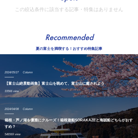
この絞込条件に該当する記事・特集はありません
Recommended
夏の富士を満喫する！おすすめ特集記事
2024/05/27
Column
【富士山絶景動画集】富士山を眺めて、富士山に癒されよう
33566 view
2024/04/08
Column
箱根・芦ノ湖を優雅にクルーズ！箱根遊船SORAKAZEと海賊船どちらがおす
すめ？
546569 view