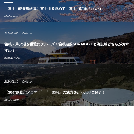
【富士山絶景動画集】富士山を眺めて、富士山に癒されよう
33596 view
2024/04/08
Column
箱根・芦ノ湖を優雅にクルーズ！箱根遊船SORAKAZEと海賊船どちらがおす
すめ？
546644 view
2024/01/10
Column
【360°絶景パノラマ！】『十国峠』の魅力をたっぷりご紹介！
18020 view