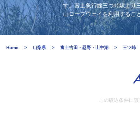
す。富士急行線三つ峠駅より
山ロープウェイを利用するこ
Home
山梨県
富士吉田・忍野・山中湖
三ツ峠
A
この絞込条件に該