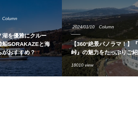
Column
2024/01/10
Column
ノ湖を優雅にクルー
船SORAKAZEと海
【360°絶景パノラマ！】
らがおすすめ？
峠』の魅力をたっぷりご紹
18010 view