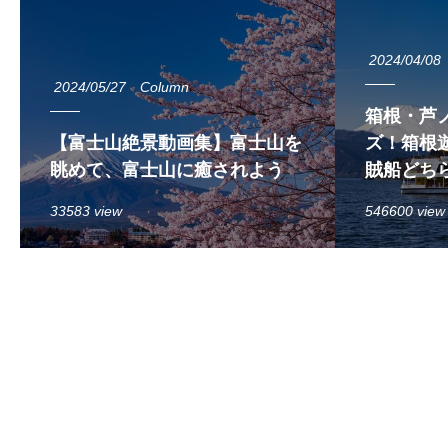
2024/04/08
2024/05/27
Column
箱根・芦
【富士山絶景動画集】富士山を
ズ！箱根遊
眺めて、富士山に癒されよう
賊船どち
33583 view
546600 view