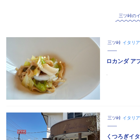
三ツ峠の
三ツ峠
イタリア
ロカンダ ア
-
三ツ峠
イタリア
くつろぎイタリ