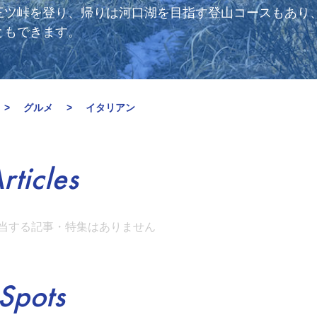
三ツ峠を登り、帰りは河口湖を目指す登山コースもあり
ともできます。
グルメ
イタリアン
rticles
当する記事・特集はありません
Spots