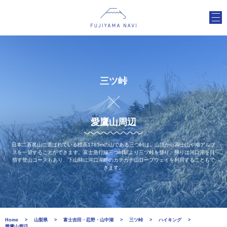
三ツ峠
愛鷹山周辺
日本二百名山に選ばれている標高1785mの山である三つ峠は、山頂から富士山や南アルプ
スを一望することができます。富士急行線三つ峠駅より三ツ峠を登り、帰りは河口湖を目
指す登山コースもあり、下山時に河口湖畔のカチカチ山ロープウェイを利用することもで
きます。
Home
山梨県
富士吉田・忍野・山中湖
三ツ峠
ハイキング
愛鷹山周辺