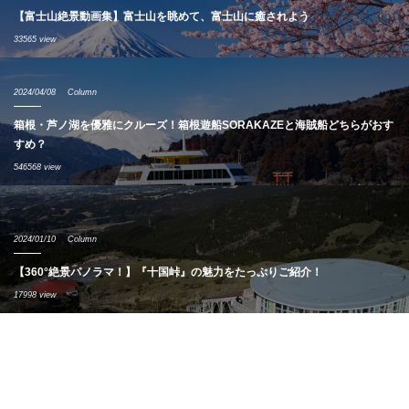
【富士山絶景動画集】富士山を眺めて、富士山に癒されよう
33565 view
2024/04/08
Column
箱根・芦ノ湖を優雅にクルーズ！箱根遊船SORAKAZEと海賊船どちらがおす
すめ？
546568 view
2024/01/10
Column
【360°絶景パノラマ！】『十国峠』の魅力をたっぷりご紹介！
17998 view