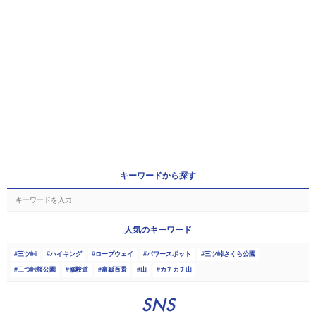
キーワードから探す
人気のキーワード
三ツ峠
ハイキング
ロープウェイ
パワースポット
三ツ峠さくら公園
三つ峠桜公園
修験道
富嶽百景
山
カチカチ山
SNS