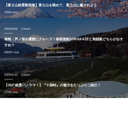
【富士山絶景動画集】富士山を眺めて、富士山に癒されよう
33564 view
2024/04/08
Column
箱根・芦ノ湖を優雅にクルーズ！箱根遊船SORAKAZEと海賊船どちらがおす
すめ？
546567 view
2024/01/10
Column
【360°絶景パノラマ！】『十国峠』の魅力をたっぷりご紹介！
17998 view