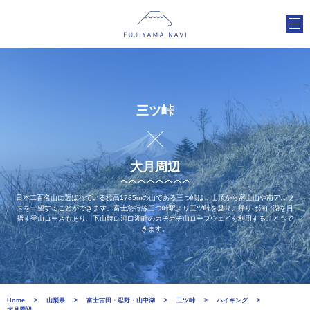
三ツ峠
大月周辺
日本二百名山に選ばれている標高1785mの山である三つ峠は、山頂から富士山や南アルプ
スを一望することができます。富士急行線三つ峠駅より三ツ峠を登り、帰りは河口湖を目
指す登山コースもあり、下山時に河口湖畔のカチカチ山ロープウェイを利用することもで
きます。
Home
山梨県
富士吉田・忍野・山中湖
三ツ峠
ハイキング
大月周辺