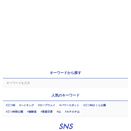
キーワードから探す
人気のキーワード
三ツ峠
ハイキング
ロープウェイ
パワースポット
三ツ峠さくら公園
三つ峠桜公園
修験道
富嶽百景
山
カチカチ山
SNS