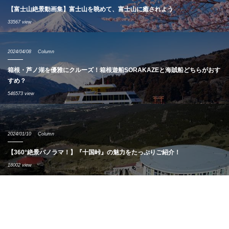
【富士山絶景動画集】富士山を眺めて、富士山に癒されよう
33567 view
2024/04/08
Column
箱根・芦ノ湖を優雅にクルーズ！箱根遊船SORAKAZEと海賊船どちらがおす
すめ？
546573 view
2024/01/10
Column
【360°絶景パノラマ！】『十国峠』の魅力をたっぷりご紹介！
18002 view