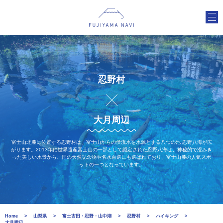
忍野村
大月周辺
富士山北麓に位置する忍野村は、富士山からの伏流水を水源とする八つの池 忍野八海が広
がります。2013年に世界遺産富士山の一部として認定された忍野八海は、神秘的で澄みき
った美しい水景から、国の天然記念物や名水百選にも選ばれており、富士山麓の人気スポ
ットの一つとなっています。
Home
山梨県
富士吉田・忍野・山中湖
忍野村
ハイキング
大月周辺