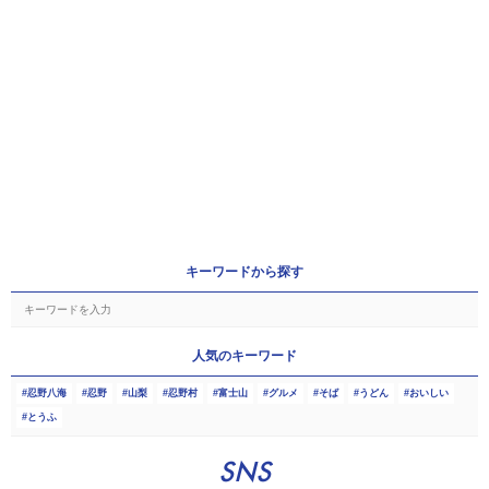
キーワードから探す
人気のキーワード
忍野八海
忍野
山梨
忍野村
富士山
グルメ
そば
うどん
おいしい
とうふ
SNS