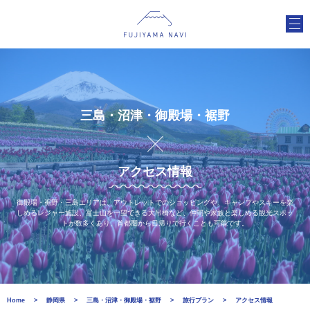
三島・沼津・御殿場・裾野
アクセス情報
御殿場・裾野・三島エリアは、アウトレットでのショッピングや、キャンプやスキーを楽
しめるレジャー施設、富士山を一望できる大吊橋など、仲間や家族と楽しめる観光スポッ
トが数多くあり、首都圏から日帰りで行くことも可能です。
Home
静岡県
三島・沼津・御殿場・裾野
旅行プラン
アクセス情報