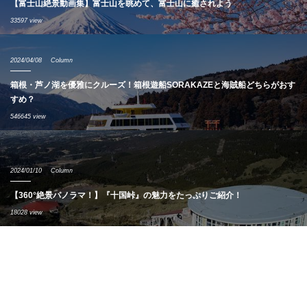
【富士山絶景動画集】富士山を眺めて、富士山に癒されよう
33597 view
2024/04/08
Column
箱根・芦ノ湖を優雅にクルーズ！箱根遊船SORAKAZEと海賊船どちらがおす
すめ？
546645 view
2024/01/10
Column
【360°絶景パノラマ！】『十国峠』の魅力をたっぷりご紹介！
18028 view