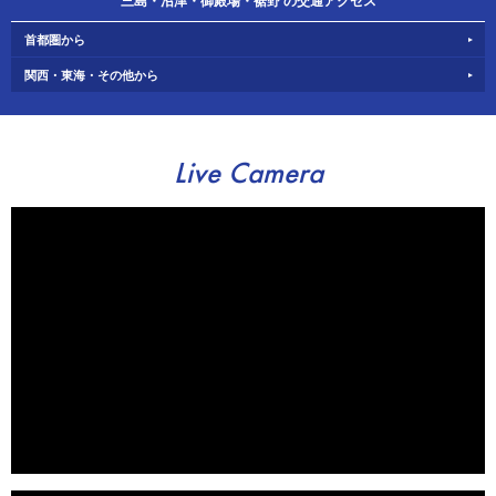
三島・沼津・御殿場・裾野 の交通アクセス
首都圏から
関西・東海・その他から
Live Camera