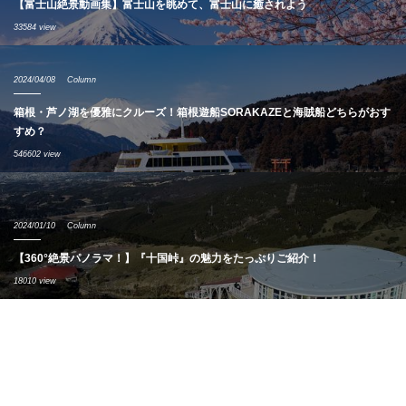
【富士山絶景動画集】富士山を眺めて、富士山に癒されよう
33584 view
2024/04/08
Column
箱根・芦ノ湖を優雅にクルーズ！箱根遊船SORAKAZEと海賊船どちらがおす
すめ？
546602 view
2024/01/10
Column
【360°絶景パノラマ！】『十国峠』の魅力をたっぷりご紹介！
18010 view