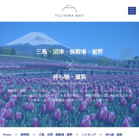
三島・沼津・御殿場・裾野
持ち物・服装
御殿場・裾野・三島エリアは、アウトレットでのショッピングや、キャンプやスキーを楽
しめるレジャー施設、富士山を一望できる大吊橋など、仲間や家族と楽しめる観光スポッ
トが数多くあり、首都圏から日帰りで行くことも可能です。
Home
静岡県
三島・沼津・御殿場・裾野
ハイキング
持ち物・服装