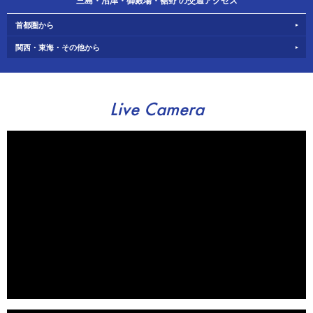
三島・沼津・御殿場・裾野 の交通アクセス
首都圏から
関西・東海・その他から
Live Camera