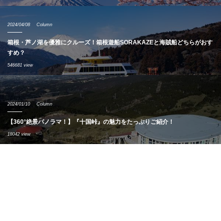
2024/04/08
Column
箱根・芦ノ湖を優雅にクルーズ！箱根遊船SORAKAZEと海賊船どちらがおす
すめ？
546681 view
2024/01/10
Column
【360°絶景パノラマ！】『十国峠』の魅力をたっぷりご紹介！
18042 view