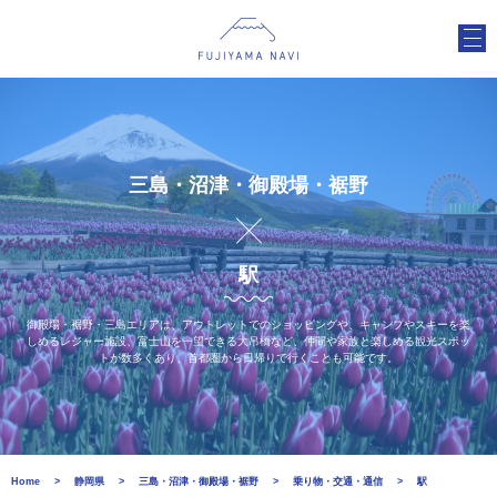
三島・沼津・御殿場・裾野
駅
御殿場・裾野・三島エリアは、アウトレットでのショッピングや、キャンプやスキーを楽
しめるレジャー施設、富士山を一望できる大吊橋など、仲間や家族と楽しめる観光スポッ
トが数多くあり、首都圏から日帰りで行くことも可能です。
Home
静岡県
三島・沼津・御殿場・裾野
乗り物・交通・通信
駅