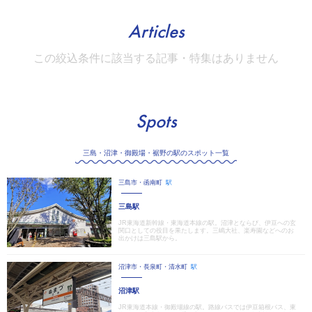
Articles
この絞込条件に該当する記事・特集はありません
Spots
三島・沼津・御殿場・裾野の駅のスポット一覧
三島市・函南町
駅
三島駅
JR東海道新幹線・東海道本線の駅。沼津とならび、伊豆への玄
関口としての役目を果たします。三嶋大社、楽寿園などへのお
出かけは三島駅から。
沼津市・長泉町・清水町
駅
沼津駅
JR東海道本線・御殿場線の駅。路線バスでは伊豆箱根バス、東