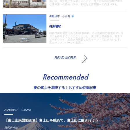
海バス、富士急バスが乗り入れます。魚介や深海水族館で有名
な沼津港への路線バスや、新宿など首都圏への高速バスも。
御殿場市・小山町
駅
御殿場駅
静岡県御殿場市にあるJR東海の駅。小田急電鉄の特急ロマンス
カーも停車するようになりました。夏は富士登山客や、富士ス
ピードウェイ、総合火力演習などのイベントでにぎわいます。
富士サファリパークや遊園...
READ MORE
Recommended
夏の富士を満喫する！おすすめ特集記事
2024/05/27
Column
【富士山絶景動画集】富士山を眺めて、富士山に癒されよう
33606 view