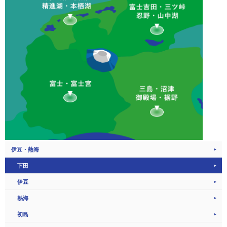
伊豆・熱海
下田
伊豆
熱海
初島