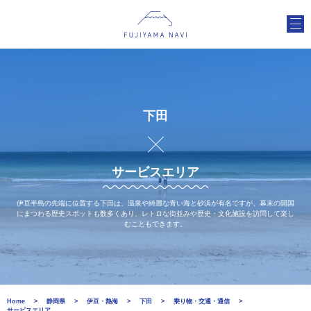
下田
サービスエリア
伊豆半島の先端に位置する下田は、温泉や綺麗な青い海と砂浜が有名ですが、幕末の開国
にまつわる歴史スポットも数多くあり、レトロな街並みや歴史・文化施設を訪問して楽し
むこともできます。
Home
静岡県
伊豆・熱海
下田
乗り物・交通・通信
サービスエリア