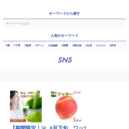
キーワードから探す
人気のキーワード
海
下田
海岸
デート
水族館
洞窟
海水浴
白浜
イルカ
伊豆
SNS