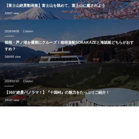
【富士山絶景動画集】富士山を眺めて、富士山に癒されよう
33607 view
2024/04/08
Column
箱根・芦ノ湖を優雅にクルーズ！箱根遊船SORAKAZEと海賊船どちらがおす
すめ？
546689 view
2024/01/10
Column
【360°絶景パノラマ！】『十国峠』の魅力をたっぷりご紹介！
18043 view