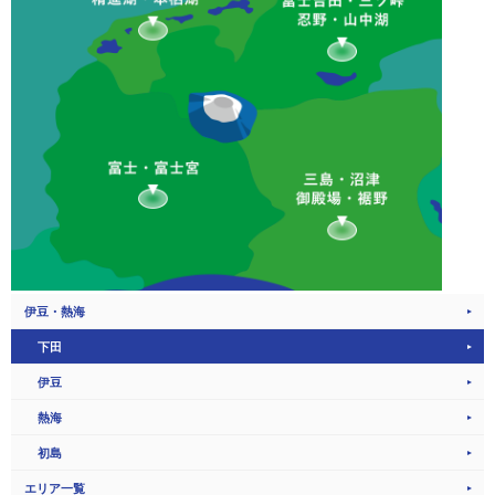
伊豆・熱海
下田
伊豆
熱海
初島
エリア一覧