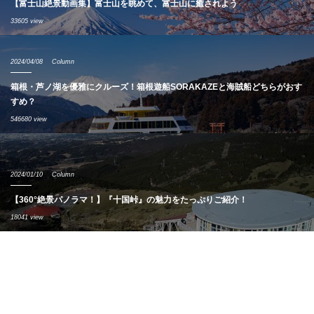
【富士山絶景動画集】富士山を眺めて、富士山に癒されよう
33605 view
2024/04/08
Column
箱根・芦ノ湖を優雅にクルーズ！箱根遊船SORAKAZEと海賊船どちらがおす
すめ？
546680 view
2024/01/10
Column
【360°絶景パノラマ！】『十国峠』の魅力をたっぷりご紹介！
18041 view