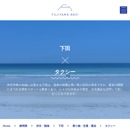
下田
タクシー
伊豆半島の先端に位置する下田は、温泉や綺麗な青い海と砂浜が有名ですが、幕末の開国
にまつわる歴史スポットも数多くあり、レトロな街並みや歴史・文化施設を訪問して楽し
むこともできます。
Home
静岡県
伊豆・熱海
下田
乗り物・交通・通信
タクシー