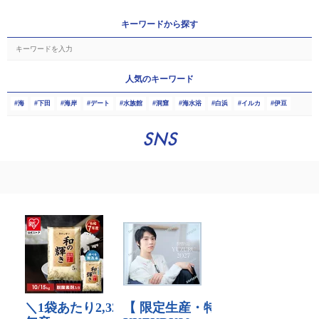
キーワードから探す
人気のキーワード
海
下田
海岸
デート
水族館
洞窟
海水浴
白浜
イルカ
伊豆
SNS