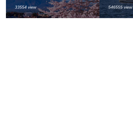
33554 view
546555 view