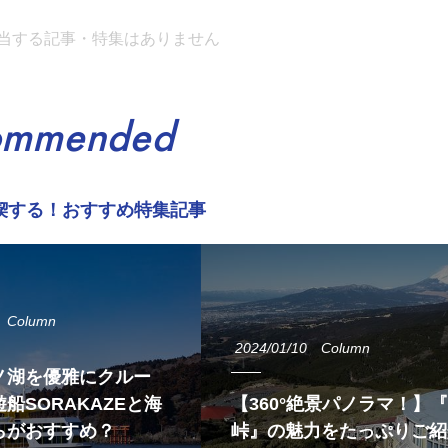
当する記事・特集はありません
ommended
喫する！おすすめ特集記事
Column
2024/01/10
Column
ノ湖を優雅にクルー
船SORAKAZEと海
【360°絶景パノラマ！】
らがおすすめ？
峠』の魅力をたっぷりご紹