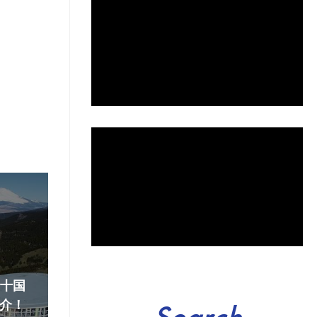
『十国
介！