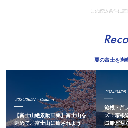
この絞込条件に該
Rec
夏の富士を満
2024/04/08
2024/05/27
Column
箱根・芦
【富士山絶景動画集】富士山を
ズ！箱根遊
眺めて、富士山に癒されよう
賊船どち