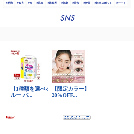
熱海
観光
海
温泉
海鮮丼
初島
旅行
伊豆
観光スポット
デート
SNS