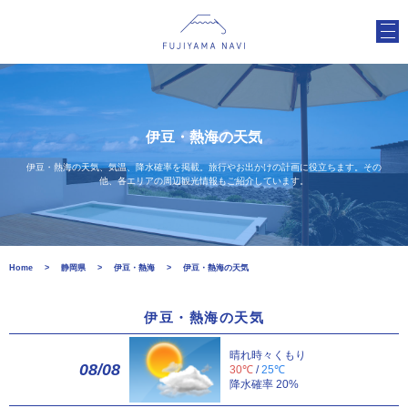
伊豆・熱海の天気
伊豆・熱海の天気、気温、降水確率を掲載。旅行やお出かけの計画に役立ちます。その
他、各エリアの周辺観光情報もご紹介しています。
Home
静岡県
伊豆・熱海
伊豆・熱海の天気
伊豆・熱海の天気
晴れ時々くもり
08/08
30℃
/
25℃
降水確率 20%