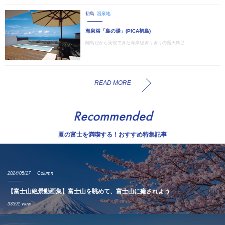
初島
温泉地
海泉浴「島の湯」(PICA初島)
離島だから実現できた海岸線ぎりぎりの露天風呂
READ MORE
Recommended
夏の富士を満喫する！おすすめ特集記事
2024/05/27
Column
【富士山絶景動画集】富士山を眺めて、富士山に癒されよう
33591 view