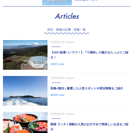
Articles
伊豆・熱海の記事・特集一覧
2024/01/10
Column
【360°絶景パノラマ！】『十国峠』の魅力をたっぷりご紹
介！
18015 view
2020/04/02
Column
初島×観光 | 厳選した人気スポットや宿泊情報をご紹介
46949 view
2020/08/19
Column
熱海 ランチ | 海鮮が人気のおすすめで美味しいお店をご紹
介