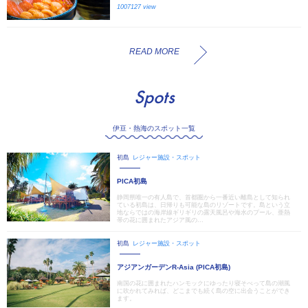
1007127 view
READ MORE
Spots
伊豆・熱海のスポット一覧
初島
レジャー施設・スポット
PICA初島
静岡県唯一の有人島で、首都圏から一番近い離島として知られ
ている初島は、日帰りも可能な島のリゾートです。島という立
地ならではの海岸線ギリギリの露天風呂や海水のプール、亜熱
帯の花に囲まれたアジア風の...
初島
レジャー施設・スポット
アジアンガーデンR-Asia (PICA初島)
南国の花に囲まれたハンモックにゆったり寝そべって島の潮風
に吹かれてみれば、どこまでも続く島の空に出会うことができ
ます。