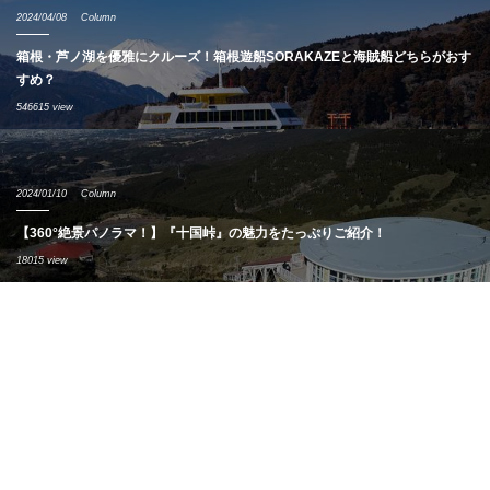
2024/04/08
Column
箱根・芦ノ湖を優雅にクルーズ！箱根遊船SORAKAZEと海賊船どちらがおす
すめ？
546615 view
2024/01/10
Column
【360°絶景パノラマ！】『十国峠』の魅力をたっぷりご紹介！
18015 view