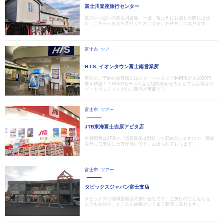
富士川楽座旅行センター
魅力いっぱいの富士川楽座。一度、富士川にお越しの際にはぜ
ひ、こちらへお立ち寄りくださいませ。お待ちしております。
富士市
ツアー
H.I.S. イオンタウン富士南営業所
事前のご予約のお客様にはスターバックスで利用頂ける1000円
券を贈呈！！HISのセール商品と組み合わせるととてもお得なリ
ゾートウェディングのご案内が可能！？
富士市
ツアー
JTB東海富士吉原アピタ店
外貨両替はJTBで。開店直後は混雑して混み合いますので、直後
を外して来店した方が良いです。おまちしております。
富士市
ツアー
タビックスジャパン富士支店
タビックスは地域密着型の旅行会社です。ご旅行のことならな
んでもお任せ、とことん納得がいくまで相談に乗ります。