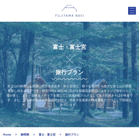
富士・富士宮
旅行プラン
富士山の南麓から西麓に広がる富士市・富士宮市は、様々な場所から雄大な富士山の景観
を楽しめるエリアです。標高700-1,000 mに広がる朝霧高原周辺にはキャンプ場やゴルフ
場が多く、また、近年はメディアを通じてご当地B級グルメとして富士宮焼きそばが有名で
す。また、富士宮の富士山本宮浅間大社は、世界文化遺産の構成要素の一つとして登録さ
れています。
Home
静岡県
富士・富士宮
旅行プラン