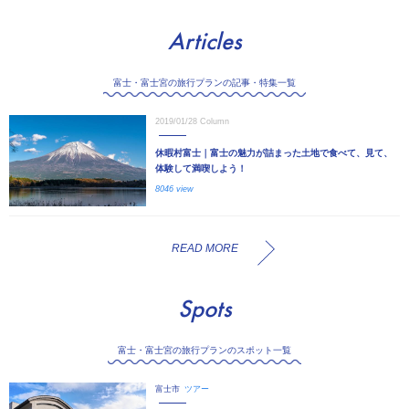
Articles
富士・富士宮の旅行プランの記事・特集一覧
2019/01/28
Column
休暇村富士｜富士の魅力が詰まった土地で食べて、見て、
体験して満喫しよう！
8046 view
READ MORE
Spots
富士・富士宮の旅行プランのスポット一覧
富士市
ツアー