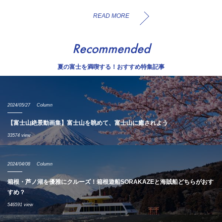
READ MORE
Recommended
夏の富士を満喫する！おすすめ特集記事
2024/05/27
Column
【富士山絶景動画集】富士山を眺めて、富士山に癒されよう
33574 view
2024/04/08
Column
箱根・芦ノ湖を優雅にクルーズ！箱根遊船SORAKAZEと海賊船どちらがおす
すめ？
546591 view