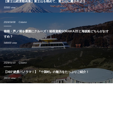
【富士山絶景動画集】富士山を眺めて、富士山に癒されよう
33583 view
2024/04/08
Column
箱根・芦ノ湖を優雅にクルーズ！箱根遊船SORAKAZEと海賊船どちらがおす
すめ？
546600 view
2024/01/10
Column
【360°絶景パノラマ！】『十国峠』の魅力をたっぷりご紹介！
18010 view