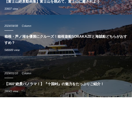
【富士山絶景動画集】富士山を眺めて、富士山に癒されよう
33607 view
2024/04/08
Column
箱根・芦ノ湖を優雅にクルーズ！箱根遊船SORAKAZEと海賊船どちらがおす
すめ？
546689 view
2024/01/10
Column
【360°絶景パノラマ！】『十国峠』の魅力をたっぷりご紹介！
18043 view