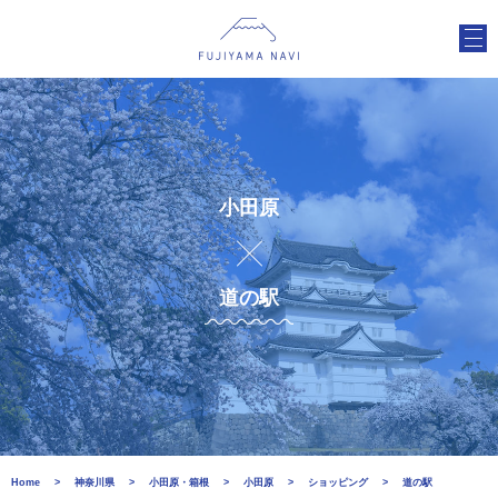
小田原
道の駅
Home
神奈川県
小田原・箱根
小田原
ショッピング
道の駅