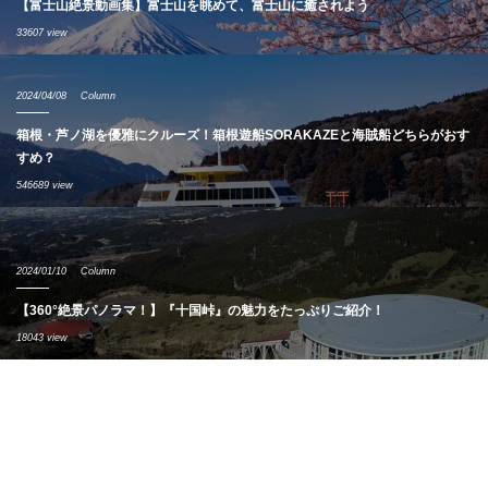
【富士山絶景動画集】富士山を眺めて、富士山に癒されよう
33607 view
2024/04/08
Column
箱根・芦ノ湖を優雅にクルーズ！箱根遊船SORAKAZEと海賊船どちらがおす
すめ？
546689 view
2024/01/10
Column
【360°絶景パノラマ！】『十国峠』の魅力をたっぷりご紹介！
18043 view