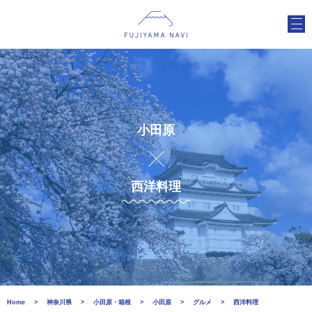
小田原
西洋料理
Home
神奈川県
小田原・箱根
小田原
グルメ
西洋料理