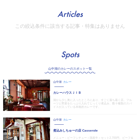
Articles
この絞込条件に該当する記事・特集はありません
Spots
山中湖のカレーのスポット一覧
山中湖
カレー
カレーハウスＪＩＢ
湖から少し奥に入ったところにあり、すごく落ち着く店。フル
ーツと野菜をたっぷり入れてじっくり煮込み、数十種類のスパ
イスが入っている本格的カレーです。
山中湖
カレー
煮込みしちゅーの店 Casserole
メニュー：ビーフシチュー＜国産牛＞セット2,700円、ビーフ＆