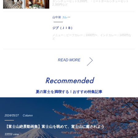
タンシチューセット3,200円、・ミートボールシチューセット
2,300円など
山中湖
カレー
ジブ（ＪＩＢ）
メニュー：ビーフカレー：1000円〜、インドカレー：1450円な
ど
READ MORE
Recommended
夏の富士を満喫する！おすすめ特集記事
2024/05/27
Column
【富士山絶景動画集】富士山を眺めて、富士山に癒されよう
33559 view