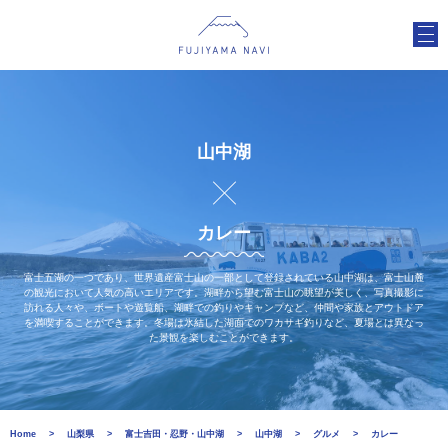
山中湖
カレー
富士五湖の一つであり、世界遺産富士山の一部として登録されている山中湖は、富士山麓
の観光において人気の高いエリアです。湖畔から望む富士山の眺望が美しく、写真撮影に
訪れる人々や、ボートや遊覧船、湖畔での釣りやキャンプなど、仲間や家族とアウトドア
を満喫することができます。冬場は氷結した湖面でのワカサギ釣りなど、夏場とは異なっ
た景観を楽しむことができます。
Home
山梨県
富士吉田・忍野・山中湖
山中湖
グルメ
カレー