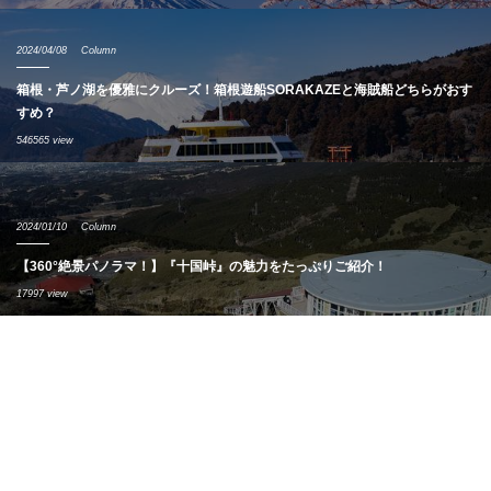
2024/04/08
Column
箱根・芦ノ湖を優雅にクルーズ！箱根遊船SORAKAZEと海賊船どちらがおす
すめ？
546565 view
2024/01/10
Column
【360°絶景パノラマ！】『十国峠』の魅力をたっぷりご紹介！
17997 view