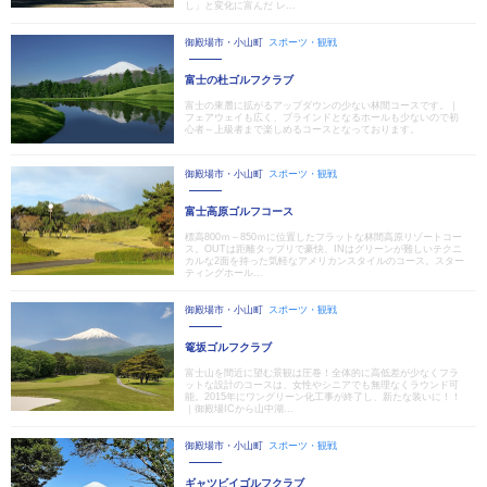
し」と変化に富んだ レ...
御殿場市・小山町
スポーツ・観戦
富士の杜ゴルフクラブ
富士の東麓に拡がるアップダウンの少ない林間コースです。｜
フェアウェイも広く、ブラインドとなるホールも少ないので初
心者～上級者まで楽しめるコースとなっております。
御殿場市・小山町
スポーツ・観戦
富士高原ゴルフコース
標高800ｍ～850ｍに位置したフラットな林間高原リゾートコー
ス。OUTは距離タップリで豪快、INはグリーンが難しいテクニ
カルな2面を持った気軽なアメリカンスタイルのコース。スター
ティングホール...
御殿場市・小山町
スポーツ・観戦
篭坂ゴルフクラブ
富士山を間近に望む景観は圧巻！全体的に高低差が少なくフラ
ットな設計のコースは、女性やシニアでも無理なくラウンド可
能。2015年にワングリーン化工事が終了し、新たな装いに！！
｜御殿場ICから山中湖...
御殿場市・小山町
スポーツ・観戦
ギャツビイゴルフクラブ