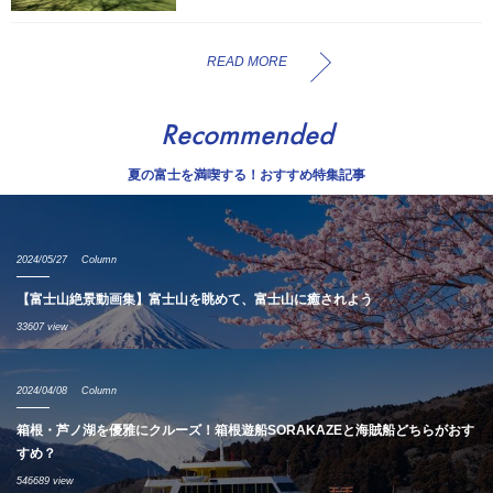
READ MORE
Recommended
夏の富士を満喫する！おすすめ特集記事
2024/05/27
Column
【富士山絶景動画集】富士山を眺めて、富士山に癒されよう
33607 view
2024/04/08
Column
箱根・芦ノ湖を優雅にクルーズ！箱根遊船SORAKAZEと海賊船どちらがおす
すめ？
546689 view