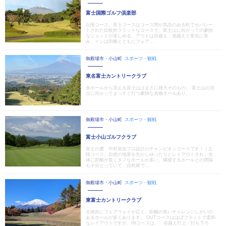
富士国際ゴルフ倶楽部
丘陵コース。富士コースはコース間が気品のある松でセパレー
トされた比較的フラットなコースで、富士山に向かっての豪快
なショットが楽しめる。アウトは谷越え・池越えと変化に富
み、インは距離とともにフェア...
御殿場市・小山町
スポーツ・観戦
東名富士カントリークラブ
各ホールから見える富士山はまさに雄大そのもの。 富士山の頂
点に向かってまっすぐ打つ豪快な名物ホールあり。
御殿場市・小山町
スポーツ・観戦
富士小山ゴルフクラブ
富士の麓、中村寅吉プロ設計のチャンピオンコースです！｜丘
陵コース。自然の地形を生かしゆったりとレイアウトされ、全
体に距離が長くタフなホールが多い。隣接するホールとの間隔
も十分とっていて、自然林で...
御殿場市・小山町
スポーツ・観戦
東富士カントリークラブ
全体的にフェアウェイが広く、距離の長いチャレンジしがいの
あるホールが多くあります。 OUTコースはほぼフラットで柔和
なレイアウトですが、INコースは、「谷越え打上・打ち下ろ