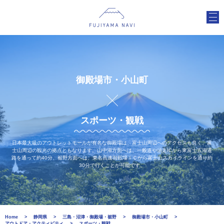
御殿場市・小山町
スポーツ・観戦
日本最大級のアウトレットモールが有名な御殿場は、富士山周辺へのアクセスも良く、富
士山周辺の観光の拠点ともなります。山中湖方面へは、一般道や須走ICから東富士五湖道
路を通って約40分、裾野方面へは、東名高速御殿場ＩＣから富士山スカイラインを通り約
30分で行くことが可能です。
Home
静岡県
三島・沼津・御殿場・裾野
御殿場市・小山町
アウトドア・アクティビティ
スポーツ・観戦