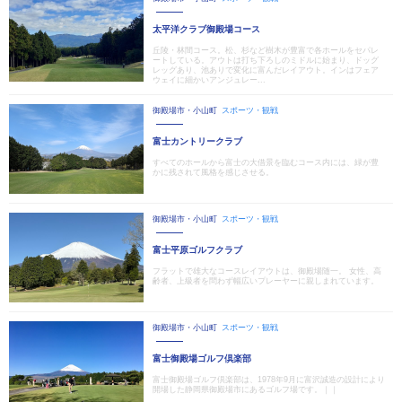
太平洋クラブ御殿場コース
丘陵・林間コース。松、杉など樹木が豊富で各ホールをセパレ
ートしている。アウトは打ち下ろしのミドルに始まり、ドッグ
レッグあり、池ありで変化に富んだレイアウト。インはフェア
ウェイに細かいアンジュレー...
御殿場市・小山町
スポーツ・観戦
富士カントリークラブ
すべてのホールから富士の大借景を臨むコース内には、緑が豊
かに残されて風格を感じさせる。
御殿場市・小山町
スポーツ・観戦
富士平原ゴルフクラブ
フラットで雄大なコースレイアウトは、御殿場随一。 女性、高
齢者、上級者を問わず幅広いプレーヤーに親しまれています。
御殿場市・小山町
スポーツ・観戦
富士御殿場ゴルフ倶楽部
富士御殿場ゴルフ倶楽部は、1978年9月に富沢誠造の設計により
開場した静岡県御殿場市にあるゴルフ場です。｜｜