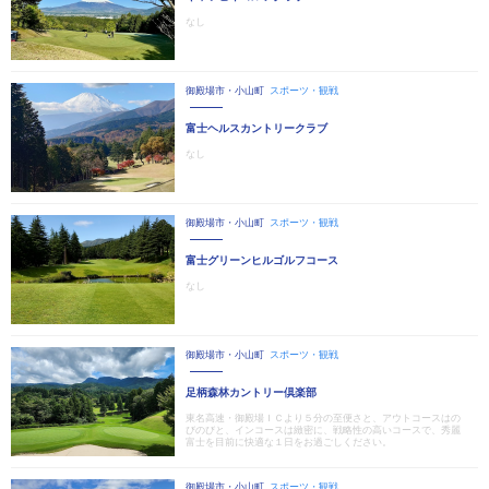
なし
御殿場市・小山町
スポーツ・観戦
富士ヘルスカントリークラブ
なし
御殿場市・小山町
スポーツ・観戦
富士グリーンヒルゴルフコース
なし
御殿場市・小山町
スポーツ・観戦
足柄森林カントリー倶楽部
東名高速・御殿場ＩＣより５分の至便さと、アウトコースはの
びのびと、インコースは緻密に、戦略性の高いコースで、秀麗
富士を目前に快適な１日をお過ごしください。
御殿場市・小山町
スポーツ・観戦