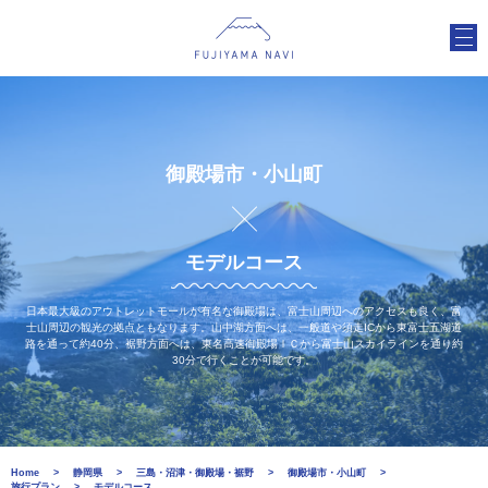
御殿場市・小山町
モデルコース
日本最大級のアウトレットモールが有名な御殿場は、富士山周辺へのアクセスも良く、富
士山周辺の観光の拠点ともなります。山中湖方面へは、一般道や須走ICから東富士五湖道
路を通って約40分、裾野方面へは、東名高速御殿場ＩＣから富士山スカイラインを通り約
30分で行くことが可能です。
Home
静岡県
三島・沼津・御殿場・裾野
御殿場市・小山町
旅行プラン
モデルコース