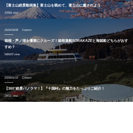
【富士山絶景動画集】富士山を眺めて、富士山に癒されよう
33584 view
2024/04/08
Column
箱根・芦ノ湖を優雅にクルーズ！箱根遊船SORAKAZEと海賊船どちらがおす
すめ？
546603 view
2024/01/10
Column
【360°絶景パノラマ！】『十国峠』の魅力をたっぷりご紹介！
18011 view