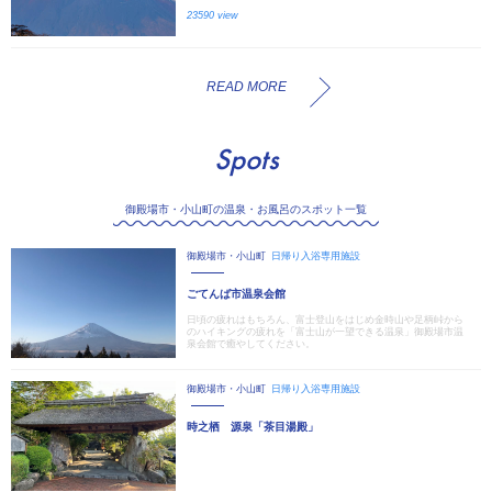
23590 view
READ MORE
Spots
御殿場市・小山町の温泉・お風呂のスポット一覧
御殿場市・小山町
日帰り入浴専用施設
ごてんば市温泉会館
日頃の疲れはもちろん、富士登山をはじめ金時山や足柄峠から
のハイキングの疲れを「富士山が一望できる温泉」御殿場市温
泉会館で癒やしてください。
御殿場市・小山町
日帰り入浴専用施設
時之栖 源泉「茶目湯殿」