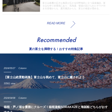
富士山南麓の広大な風景が広がる印野地区に立つ温泉施設。富
士山を仰ぐ好環境にあり、気泡湯、寝湯が設けられたサウナ付
き大浴場からも、露天風呂からも、富士の雄姿が望める。
READ MORE
Recommended
夏の富士を満喫する！おすすめ特集記事
2024/05/27
Column
【富士山絶景動画集】富士山を眺めて、富士山に癒されよう
33561 view
2024/04/08
Column
箱根・芦ノ湖を優雅にクルーズ！箱根遊船SORAKAZEと海賊船どちらがおす