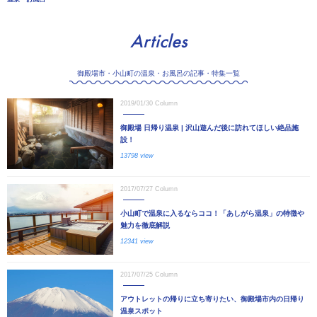
Articles
御殿場市・小山町の温泉・お風呂の記事・特集一覧
2019/01/30
Column
御殿場 日帰り温泉 | 沢山遊んだ後に訪れてほしい絶品施
設！
13798 view
2017/07/27
Column
小山町で温泉に入るならココ！「あしがら温泉」の特徴や
魅力を徹底解説
12341 view
2017/07/25
Column
アウトレットの帰りに立ち寄りたい、御殿場市内の日帰り
温泉スポット