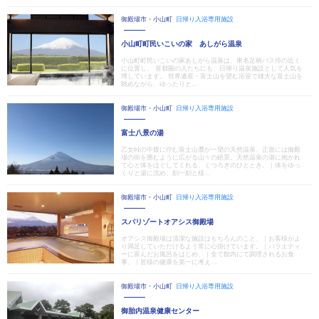
御殿場市・小山町
日帰り入浴専用施設
小山町町民いこいの家 あしがら温泉
小山町町民いこいの家あしがら温泉は、東名足柄バス停の近く
に位置し、 首都圏の人たちにも、日帰り温泉施設として人気を
博しています。 世界遺産・富士山を望む浴室で雄大な富士山を
眺めながら、ゆったりと...
御殿場市・小山町
日帰り入浴専用施設
富士八景の湯
乙女峠の中腹に佇む富士山麓が一望の天然温泉、正面には御殿
場の街を囲むように広がる山々の絶景。天然温泉の湯に抱かれ
て心と体をほぐしてくれる、くつろぎのひととき。｜体をゆっ
くりと湯に沈め、刻一刻と様...
御殿場市・小山町
日帰り入浴専用施設
スパリゾートオアシス御殿場
オアシス御殿場は清潔な施設はもちろんのこと、｜お客様がよ
り満足していただけるよう常に心掛けています。｜バラエティ
ーに富んだお風呂をはじめ、｜全て館内にて調理されるお食
事、｜皆様の健康を第一に考え...
御殿場市・小山町
日帰り入浴専用施設
御胎内温泉健康センター