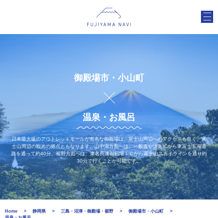
御殿場市・小山町
温泉・お風呂
日本最大級のアウトレットモールが有名な御殿場は、富士山周辺へのアクセスも良く、富
士山周辺の観光の拠点ともなります。山中湖方面へは、一般道や須走ICから東富士五湖道
路を通って約40分、裾野方面へは、東名高速御殿場ＩＣから富士山スカイラインを通り約
30分で行くことが可能です。
Home
静岡県
三島・沼津・御殿場・裾野
御殿場市・小山町
温泉・お風呂