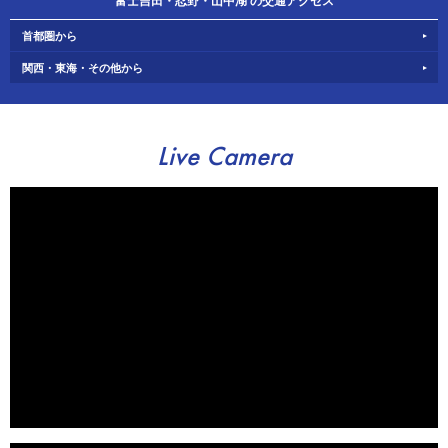
富士吉田・忍野・山中湖 の交通アクセス
首都圏から
関西・東海・その他から
Live Camera