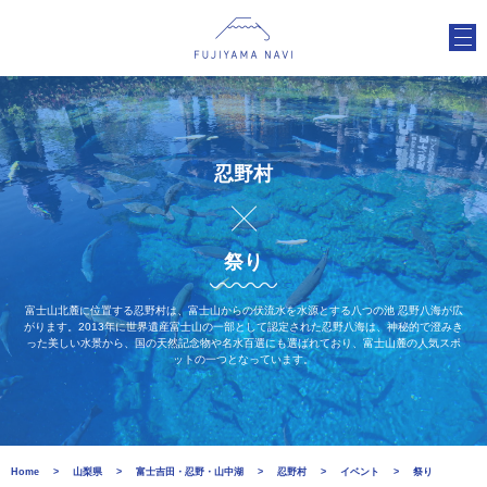
忍野村
祭り
富士山北麓に位置する忍野村は、富士山からの伏流水を水源とする八つの池 忍野八海が広
がります。2013年に世界遺産富士山の一部として認定された忍野八海は、神秘的で澄みき
った美しい水景から、国の天然記念物や名水百選にも選ばれており、富士山麓の人気スポ
ットの一つとなっています。
Home
山梨県
富士吉田・忍野・山中湖
忍野村
イベント
祭り