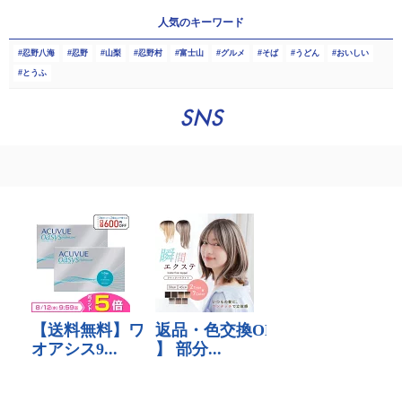
人気のキーワード
忍野八海
忍野
山梨
忍野村
富士山
グルメ
そば
うどん
おいしい
とうふ
SNS