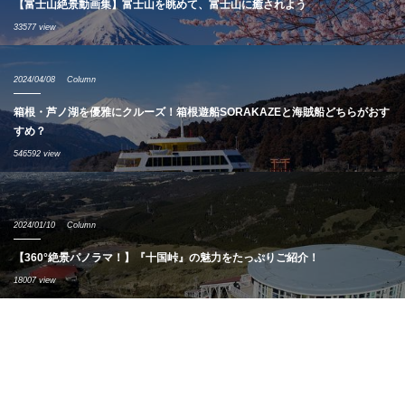
【富士山絶景動画集】富士山を眺めて、富士山に癒されよう
33577 view
2024/04/08
Column
箱根・芦ノ湖を優雅にクルーズ！箱根遊船SORAKAZEと海賊船どちらがおす
すめ？
546592 view
2024/01/10
Column
【360°絶景パノラマ！】『十国峠』の魅力をたっぷりご紹介！
18007 view