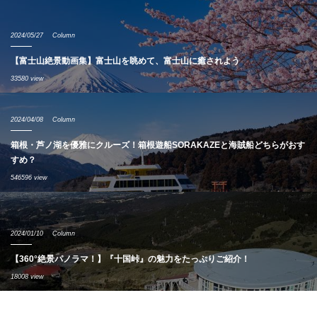
2024/05/27
Column
【富士山絶景動画集】富士山を眺めて、富士山に癒されよう
33580 view
2024/04/08
Column
箱根・芦ノ湖を優雅にクルーズ！箱根遊船SORAKAZEと海賊船どちらがおす
すめ？
546596 view
2024/01/10
Column
【360°絶景パノラマ！】『十国峠』の魅力をたっぷりご紹介！
18008 view