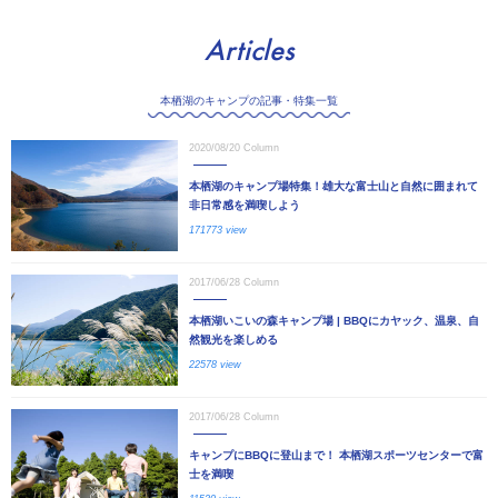
Articles
本栖湖のキャンプの記事・特集一覧
2020/08/20
Column
本栖湖のキャンプ場特集！雄大な富士山と自然に囲まれて
非日常感を満喫しよう
171773 view
2017/06/28
Column
本栖湖いこいの森キャンプ場 | BBQにカヤック、温泉、自
然観光を楽しめる
22578 view
2017/06/28
Column
キャンプにBBQに登山まで！ 本栖湖スポーツセンターで富
士を満喫