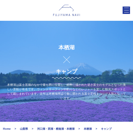
本栖湖
キャンプ
本栖湖は富士五湖のなかで最も西に位置し、紙幣に描かれた逆さ富士のモデルとなった美
しい景観が有名です。ウィンドサーフィンや釣りなどのレジャーを楽しむ観光スポットと
して親しまれています。近年は本栖湖周辺で春に開かれる富士芝桜まつりが人気となって
います。
Home
山梨県
河口湖・西湖・精進湖・本栖湖
本栖湖
キャンプ