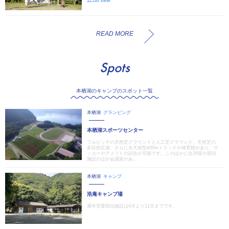
11530 view
READ MORE
Spots
本栖湖のキャンプのスポット一覧
本栖湖
グランピング
本栖湖スポーツセンター
フルピッチの天然芝グラウンドと人工芝グラウンド、天然芝の
多目的広場、さらに全天候型400mトラックや体育館があり、サ
ッカーやアメフトの試合が可能です。このほかに全26室の宿泊
施設のほか会議室があ...
本栖湖
キャンプ
浩庵キャンプ場
通年営業宿泊施設は4月より11月までです。