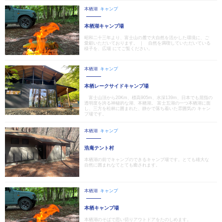
本栖湖
キャンプ
本栖湖キャンプ場
昭和二十三年より、富士山の麓で大自然を活かした環境に、ご
愛顧いただいております。 ｜ 自然を満喫していただいている
様子を、広場 にてご覧ください。
本栖湖
キャンプ
本栖レークサイドキャンプ場
富士山頂から20Km、標高905m、水深139m、日本でも屈指の
透明度を誇る神秘的な湖、本栖湖。 富士五湖の一つ本栖湖に面
し、三方を松林に囲まれた、静かで落ち着いた雰囲気の キャン
プ場です。
本栖湖
キャンプ
浩庵テント村
本栖湖の前でキャンプのできるキャンプ場です。とても雄大な
自然に囲まれなてとても癒されます。
本栖湖
キャンプ
本栖キャンプ場
本栖湖のそばで思い切りアウトドアをたのしめます。