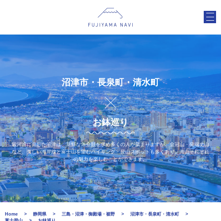
沼津市・長泉町・清水町
お鉢巡り
駿河湾に面した沼津は、新鮮な魚介類を求め多くの人が集まりますが、金冠山・発端丈山
など、美しい海岸線と富士山を望むハイキング・登山スポットも多くあり、海山それぞれ
の魅力を楽しむことができます。
Home
静岡県
三島・沼津・御殿場・裾野
沼津市・長泉町・清水町
富士登山
お鉢巡り