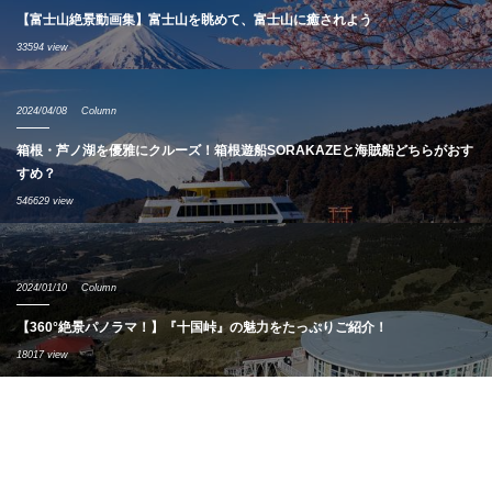
【富士山絶景動画集】富士山を眺めて、富士山に癒されよう
33594 view
2024/04/08
Column
箱根・芦ノ湖を優雅にクルーズ！箱根遊船SORAKAZEと海賊船どちらがおす
すめ？
546629 view
2024/01/10
Column
【360°絶景パノラマ！】『十国峠』の魅力をたっぷりご紹介！
18017 view