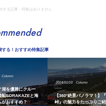
当する記事・特集はありません
ommended
喫する！おすすめ特集記事
Column
2024/01/10
Column
ノ湖を優雅にクルー
船SORAKAZEと海
【360°絶景パノラマ！】
らがおすすめ？
峠』の魅力をたっぷりご紹