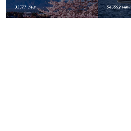
33577 view
546592 view