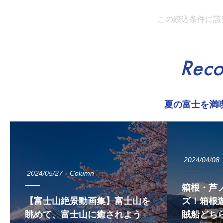
この絞込条件に該
Rec
夏の富士を満
2024/04/08
2024/05/27
Column
箱根・芦
【富士山絶景動画集】富士山を
ズ！箱根遊
眺めて、富士山に癒されよう
賊船どち