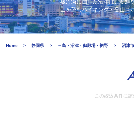
駿河湾に面した沼津は、新鮮
山を望むハイキング・登山ス
Home
静岡県
三島・沼津・御殿場・裾野
沼津
A
この絞込条件に該