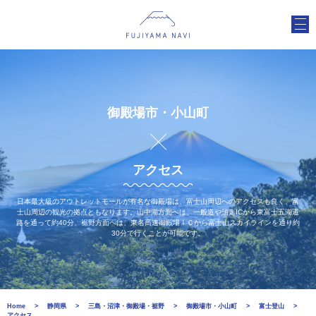
御殿場市・小山町
アクセス
日本最大級のアウトレットモールが有名な御殿場は、富士山周辺へのアクセスも良く、富
士山周辺の観光の拠点ともなります。山中湖方面へは、一般道や須走ICから東富士五湖道
路を通って約40分、裾野方面へは、東名高速御殿場ＩＣから富士山スカイラインを通り約
30分で行くことが可能です。
Home
静岡県
三島・沼津・御殿場・裾野
御殿場市・小山町
富士登山
アクセス