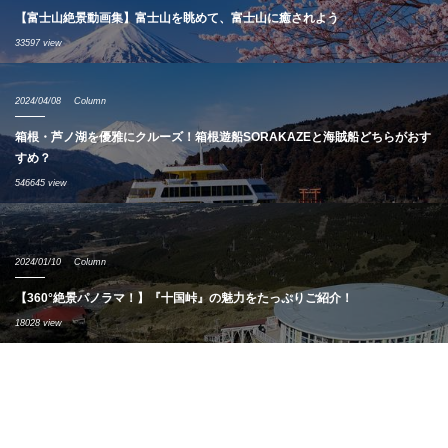
【富士山絶景動画集】富士山を眺めて、富士山に癒されよう
33597 view
2024/04/08
Column
箱根・芦ノ湖を優雅にクルーズ！箱根遊船SORAKAZEと海賊船どちらがおす
すめ？
546645 view
2024/01/10
Column
【360°絶景パノラマ！】『十国峠』の魅力をたっぷりご紹介！
18028 view