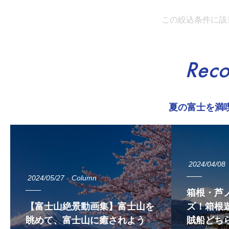
この絞込条件に該
Rec
夏の富士を満
2024/04/08
2024/05/27
Column
箱根・芦
【富士山絶景動画集】富士山を
ズ！箱根遊
眺めて、富士山に癒されよう
賊船どち