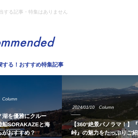
当する記事・特集はありません
ommended
喫する！おすすめ特集記事
Column
2024/01/10
Column
ノ湖を優雅にクルー
船SORAKAZEと海
【360°絶景パノラマ！】
らがおすすめ？
峠』の魅力をたっぷりご紹