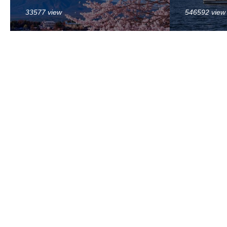
33577 view
546592 view