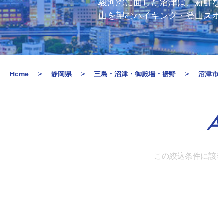
駿河湾に面した沼津は、新鮮
山を望むハイキング・登山ス
Home
静岡県
三島・沼津・御殿場・裾野
沼津
A
この絞込条件に該