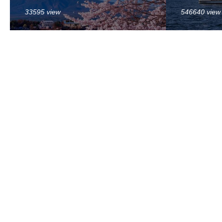
33595 view
546640 view