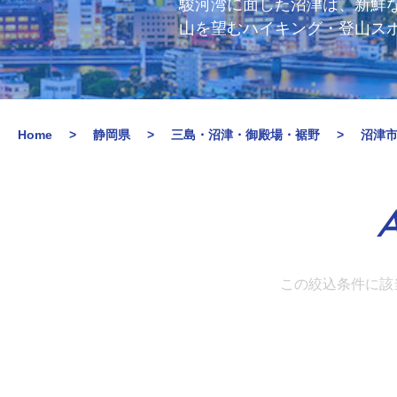
駿河湾に面した沼津は、新鮮
山を望むハイキング・登山ス
Home
静岡県
三島・沼津・御殿場・裾野
沼津
A
この絞込条件に該