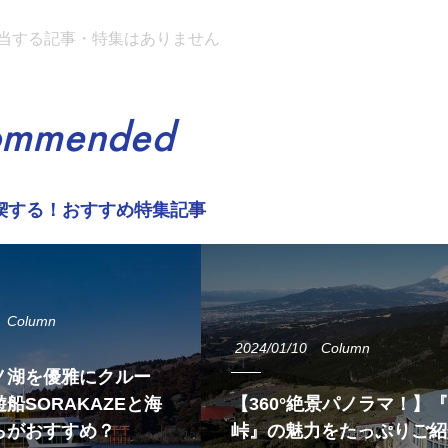
当する記事・特集はありません
ommended
喫する！おすすめ特集記事
Column
2024/01/10
Column
ノ湖を優雅にクルー
船SORAKAZEと海
【360°絶景パノラマ！】
らがおすすめ？
峠』の魅力をたっぷりご紹