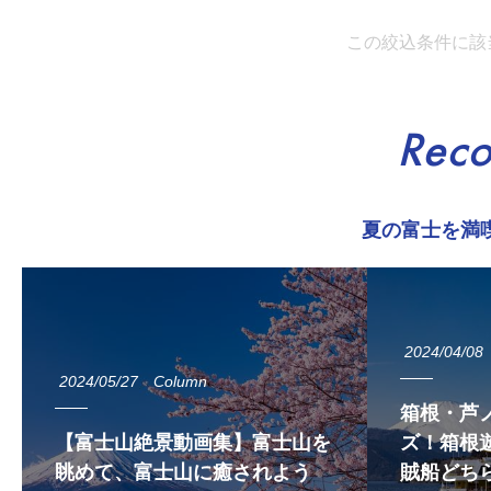
この絞込条件に該
Rec
夏の富士を満
2024/04/08
2024/05/27
Column
箱根・芦
【富士山絶景動画集】富士山を
ズ！箱根遊
眺めて、富士山に癒されよう
賊船どち