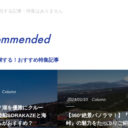
当する記事・特集はありません
ommended
喫する！おすすめ特集記事
Column
2024/01/10
Column
ノ湖を優雅にクルー
船SORAKAZEと海
【360°絶景パノラマ！】
らがおすすめ？
峠』の魅力をたっぷりご紹