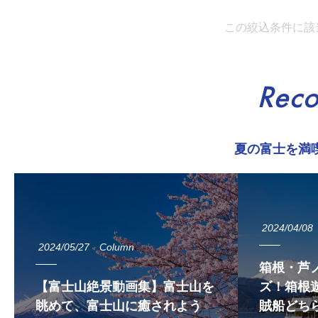
この絞込条件に該
Rec
夏の富士を満
2024/04/08
2024/05/27
Column
箱根・芦
【富士山絶景動画集】富士山を
ズ！箱根遊
眺めて、富士山に癒されよう
賊船どち