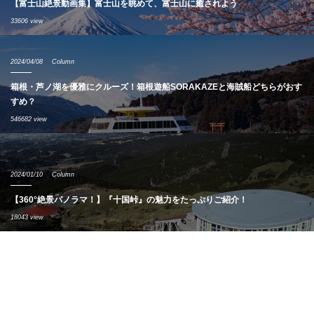
【富士山絶景動画集】富士山を眺めて、富士山に癒されよう
33606 view
2024/04/08
Column
箱根・芦ノ湖を優雅にクルーズ！箱根遊船SORAKAZEと海賊船どちらがおす
すめ？
546682 view
2024/01/10
Column
【360°絶景パノラマ！】『十国峠』の魅力をたっぷりご紹介！
18043 view