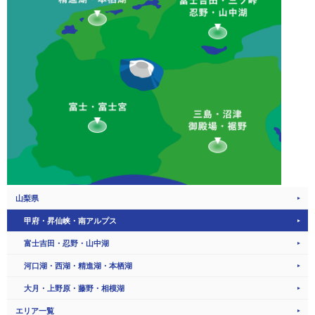
山梨県
甲府・昇仙峡・南アルプス
富士吉田・忍野・山中湖
河口湖・西湖・精進湖・本栖湖
大月・上野原・藤野・相模湖
エリア一覧