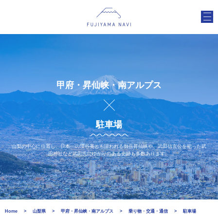
甲府・昇仙峡・南アルプス
駐車場
山梨の中心に位置し、日本一の渓谷美とも謳われる御岳昇仙峡や、武田信玄公を祀った武
田神社など武田氏にゆかりのある史跡も多数あります。
Home
山梨県
甲府・昇仙峡・南アルプス
乗り物・交通・通信
駐車場