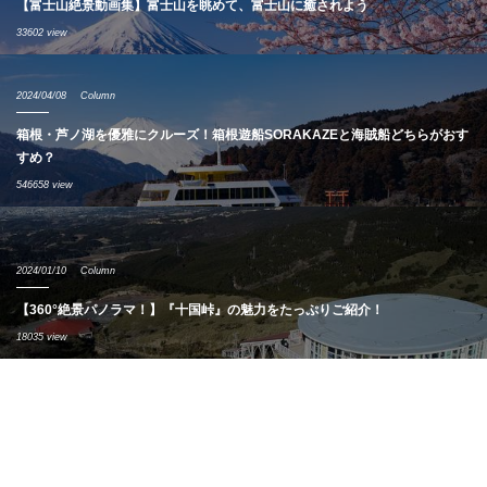
【富士山絶景動画集】富士山を眺めて、富士山に癒されよう
33602 view
2024/04/08
Column
箱根・芦ノ湖を優雅にクルーズ！箱根遊船SORAKAZEと海賊船どちらがおす
すめ？
546658 view
2024/01/10
Column
【360°絶景パノラマ！】『十国峠』の魅力をたっぷりご紹介！
18035 view