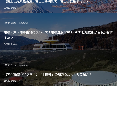
【富士山絶景動画集】富士山を眺めて、富士山に癒されよう
33617 view
2024/04/08
Column
箱根・芦ノ湖を優雅にクルーズ！箱根遊船SORAKAZEと海賊船どちらがおす
すめ？
546725 view
2024/01/10
Column
【360°絶景パノラマ！】『十国峠』の魅力をたっぷりご紹介！
18057 view