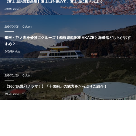
【富士山絶景動画集】富士山を眺めて、富士山に癒されよう
33607 view
2024/04/08
Column
箱根・芦ノ湖を優雅にクルーズ！箱根遊船SORAKAZEと海賊船どちらがおす
すめ？
546689 view
2024/01/10
Column
【360°絶景パノラマ！】『十国峠』の魅力をたっぷりご紹介！
18043 view