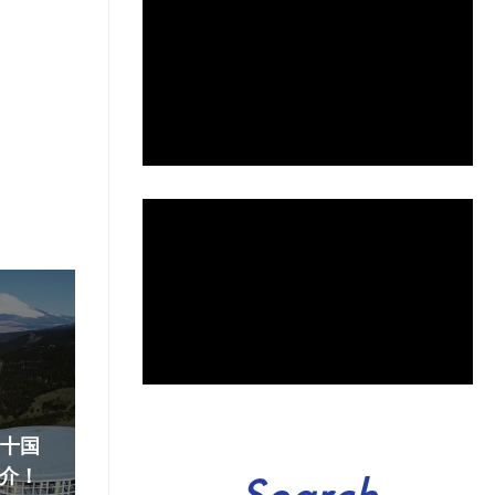
『十国
介！