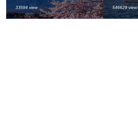
33594 view
546629 view