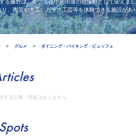
置する藤野は、かつては甲州街道の宿場町として栄えま
おり、陶芸や木工、ガラス工芸等を体験できる施設があ
野
グルメ
ダイニング・バイキング・ビュッフェ
rticles
当する記事・特集はありません
Spots