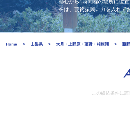
都心から1時間程の場所に位
在は、芸術振興に力を入れて
Home
山梨県
大月・上野原・藤野・相模湖
藤
A
この絞込条件に該