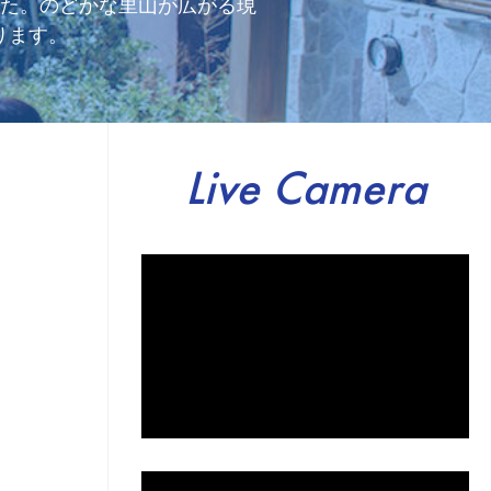
した。のどかな里山が広がる現
ります。
Live Camera