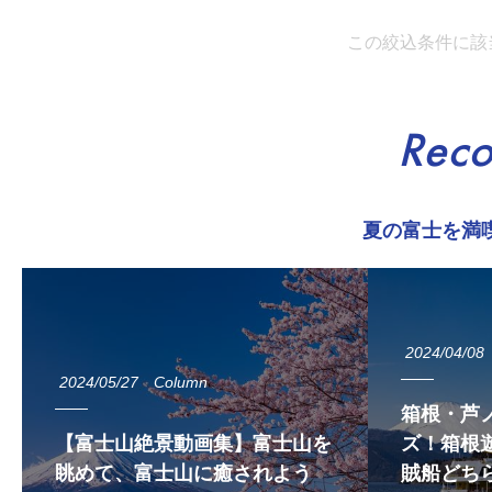
この絞込条件に該
Rec
夏の富士を満
2024/04/08
2024/05/27
Column
箱根・芦
【富士山絶景動画集】富士山を
ズ！箱根遊
眺めて、富士山に癒されよう
賊船どち