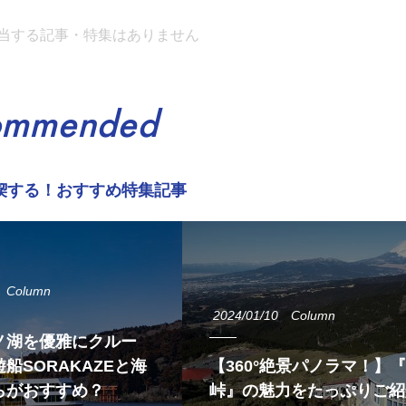
当する記事・特集はありません
ommended
喫する！おすすめ特集記事
Column
2024/01/10
Column
ノ湖を優雅にクルー
船SORAKAZEと海
【360°絶景パノラマ！】
らがおすすめ？
峠』の魅力をたっぷりご紹