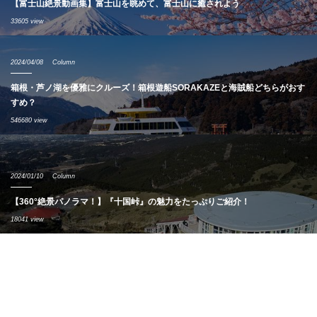
【富士山絶景動画集】富士山を眺めて、富士山に癒されよう
33605 view
2024/04/08
Column
箱根・芦ノ湖を優雅にクルーズ！箱根遊船SORAKAZEと海賊船どちらがおす
すめ？
546680 view
2024/01/10
Column
【360°絶景パノラマ！】『十国峠』の魅力をたっぷりご紹介！
18041 view