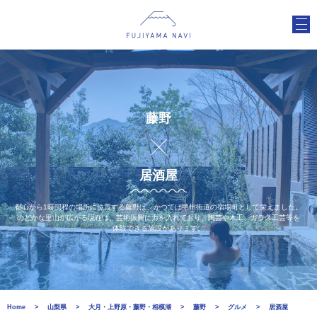
藤野
居酒屋
都心から1時間程の場所に位置する藤野は、かつては甲州街道の宿場町として栄えました。
のどかな里山が広がる現在は、芸術振興に力を入れており、陶芸や木工、ガラス工芸等を
体験できる施設があります。
Home
山梨県
大月・上野原・藤野・相模湖
藤野
グルメ
居酒屋